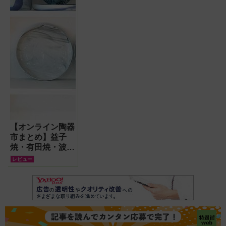
【オンライン陶器
市まとめ】益子
焼・有田焼・波佐
見焼・臼杵焼…
レビュー
GWは全国各地の
陶器を通販で!