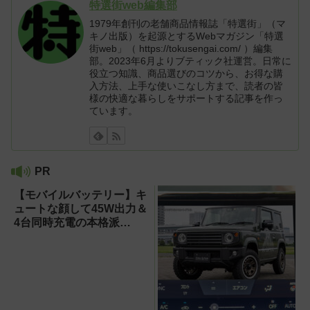
特選街web編集部
1979年創刊の老舗商品情報誌「特選街」（マ
キノ出版）を起源とするWebマガジン「特選
街web」（ https://tokusengai.com/ ）編集
部。2023年6月よりブティック社運営。日常に
役立つ知識、商品選びのコツから、お得な購
入方法、上手な使いこなし方まで、読者の皆
様の快適な暮らしをサポートする記事を作っ
ています。
PR
【モバイルバッテリー】キ
ュートな顔して45W出力＆
4台同時充電の本格派
『RORRY CharmGo オー
ルインミニ』でスマホもモ
バイルファンもノートPC
も安心