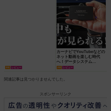
カーナビでYouTubeなどの
ネット動画を楽しむ時代
へ！データシステム
『U2KIT』がドライブを変
PR
レビュー
PR
レビュー
える【PR】
関連記事は見つかりませんでした。
スポンサーリンク