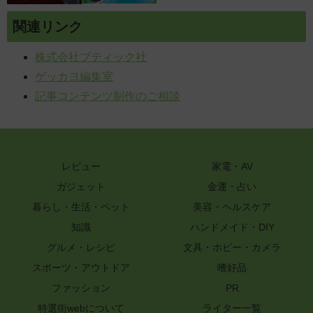
関連リンク
株式会社ブティック社
ゲッカヨ編集室
記事コンテンツ制作のご相談
レビュー
家電・AV
ガジェット
金運・占い
暮らし・生活・ペット
美容・ヘルスケア
知識
ハンドメイド・DIY
グルメ・レシピ
文具・ホビー・カメラ
スポーツ・アウトドア
嗜好品
ファッション
PR
特選街webについて
ライター一覧