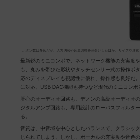
ボタン数は多めだが、入力切替や音量調整を色分けしたほか、サイズや形状
最新鋭のミニコンポで、ネットワーク機能の充実度
も、丸みを帯びた形状やタッチセンサー式の操作ボ
応のディスプレイも視認性に優れ、操作感も良好だ。ハ
に対応。USB DAC機能も持つなど現代のミニコン
肝心のオーディオ回路も、デノンの高級オーディオ
ジタルアンプ回路も、専用設計のローパスフィルタ
る。
音質は、中音域を中心としたバランスで、クラシッ
じられてしまう。しかし、ボーカルの充実度や音色