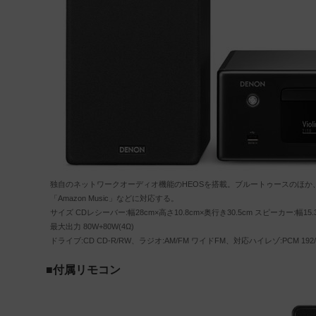
独自のネットワークオーディオ機能のHEOSを搭載。ブルートゥースのほか、Air
「Amazon Music」などに対応する。
サイズ CDレシーバー:幅28cm×高さ10.8cm×奥行き30.5cm スピーカー:幅15.3
最大出力 80W+80W(4Ω)
ドライブ:CD CD-R/RW、ラジオ:AM/FM ワイドFM、対応ハイレゾ:PCM 192/
■付属リモコン