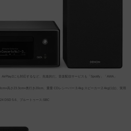
Play2にも対応するなど、先進的だ。音楽配信サービスも「Spotify」「AWA」
cm×高さ23.3cm×奥行き20cm、重量 CDレシーバー:3.4kg スピーカー:2.4kg(1台)、実用
24 DSD 5.6、ブルートゥース:SBC