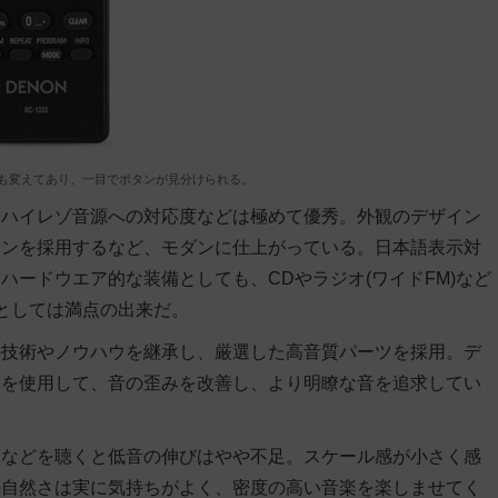
も変えてあり、一目でボタンが見分けられる。
やハイレゾ音源への対応度などは極めて優秀。外観のデザイン
タンを採用するなど、モダンに仕上がっている。日本語表示対
ードウエア的な装備としても、CDやラジオ(ワイドFM)など
ポとしては満点の出来だ。
の技術やノウハウを継承し、厳選した高音質パーツを採用。デ
ーを使用して、音の歪みを改善し、より明瞭な音を追求してい
クなどを聴くと低音の伸びはやや不足。スケール感が小さく感
の自然さは実に気持ちがよく、密度の高い音楽を楽しませてく