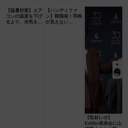
Apple CarPlayもワイヤレ
ス化できる新機軸アダプタ
【猛暑対策】エア
【ハンディファ
ーを徹底解説【データシス
コンの温度を下げ
ン】韓国発！羽根
テム『USBKIT』】
るより、冷気を部
が見えない
屋中に回して涼し
『baramood（パ
く！室温連動サー
ラムード）』4種
キュレーター
使い比べ
『WOOZOO（ウ
ーズー）』が頼も
しい【節電】
【取材レポ】
Edifier発表会に山