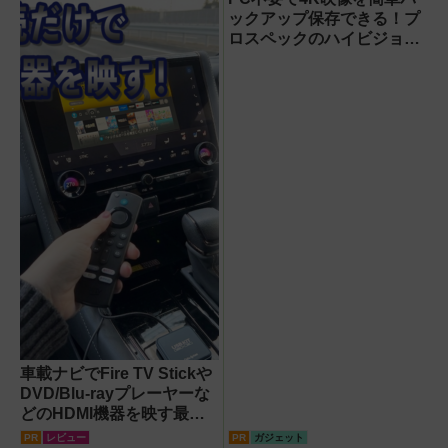
ックアップ保存できる！プ
ロスペックのハイビジョン
レコーダー『HVE705-
PRO』
車載ナビでFire TV Stickや
DVD/Blu-rayプレーヤーな
どのHDMI機器を映す最短
ルート。USB接続だけで
PR
レビュー
PR
ガジェット