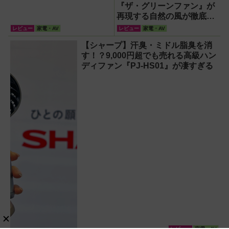
『ザ・グリーンファン』が
再現する自然の風が徹底し
ている！
レビュー
家電・AV
レビュー
家電・AV
【シャープ】汗臭・ミドル脂臭を消
す！？9,000円超でも売れる高級ハン
ディファン『PJ-HS01』が凄すぎる
レビュー
家電・AV