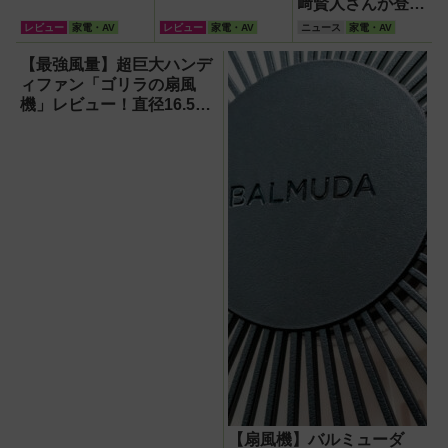
﨑賢人さんが登
場！圧倒的音圧の
レビュー
家電・AV
レビュー
家電・AV
ニュース
家電・AV
新スピーカー
「M90」の実力と
【最強風量】超巨大ハンデ
は？
ィファン「ゴリラの扇風
機」レビュー！直径16.5cm
の巨大ファンで想像以上の
涼しさを体感
【扇風機】バルミューダ