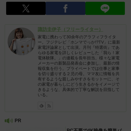
諏訪圭伊子（フリーライター）
家電に携わって30余年のアラフィフライタ
ー。フジテレビ「ホンマでっか!?TV」に最新
家電評論家として出演。月刊『特選街』であ
らゆる家電を詳しくレビューした「我ら！家
電体験隊。」の連載を長年担当。様々な家電
メーカーの新製品発表会に参加し、最新の情
報収集を行う。プライベートでは仕事と家事
を切り盛りする２児の母。ママ友に情報を共
有するような親しみやすさをモットーに、そ
の家電が暮らしにどう生きるかをイメージで
きるような、具体的で丁寧な解説を目指して
いる。
PR
PC不要で4K映像を簡単バ