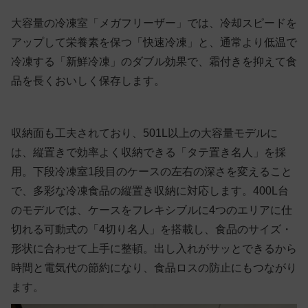
大容量の冷凍室「メガフリーザー」では、冷却スピードを
アップして栄養素を保つ「快速冷凍」と、通常より低温で
冷凍する「新鮮冷凍」のダブル効果で、霜付きを抑えて食
品を長くおいしく保存します。
収納面も工夫されており、501L以上の大容量モデルに
は、縦置きで効率よく収納できる「タテ置き名人」を採
用。下段冷凍室1段目のケースの左右の深さを変えること
で、多彩な冷凍食品の縦置き収納に対応します。400L台
のモデルでは、ケースをフレキシブルに4つのエリアに仕
切れる可動式の「4切り名人」を搭載し、食品のサイズ・
形状に合わせて上手に整頓。出し入れがサッとできるから
時間と電気代の節約になり、食品ロスの防止にもつながり
ます。