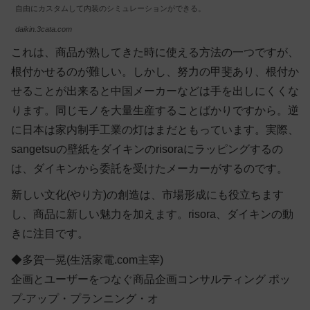
自由にカスタムして内装のシミュレーションができる。
daikin.3cata.com
これは、商品が熟してきた時に使える方法の一つですが、
根付かせるのが難しい。しかし、努力の甲斐あり、根付か
せることが出来ると中国メーカーなどは手を出しにくくな
ります。同じモノを大量生産することばかりですから。逆
に日本は家内制手工業の灯はまだともっています。実際、
sangetsuの壁紙をダイキンのrisoraにラッピングするの
は、ダイキンから委託を受けたメーカーがするのです。
新しい文化(やり方)の創造は、市場形成にも役立ちます
し、商品に新しい魅力を加えます。risora、ダイキンの動
きに注目です。
◆多賀一晃(生活家電.com主宰)
企画とユーザーをつなぐ商品企画コンサルティング ポッ
プ-アップ・プランニング・オ