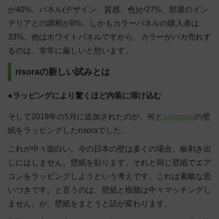
が40%、パネル(デザイン、質感、色)が27%、部屋のイン
テリアとの調和が8%。しかもカラーパネルの購入者は
33%。他はホワイトパネルですから、カラーがバカ売れす
るのは、非常に厳しいと想います。
risoraの新しい試みとは
●ラッピングにより驚くほど内装に溶け込む
そして2019年の5月に追加されたのが、何と
sangetsu
の壁
紙をラッピングしたrisoraでした。
これが中々面白い。今の日本の壁は多くの場合、板剥き出
しにはしません。壁紙を貼ります。それと同じ壁紙でエア
コンをラッピングしようという考えです。これは素敵な思
いつきです。と言うのは、壁紙と樹脂は中々マッチングし
ません。が、壁紙をまとうと話が変わります。