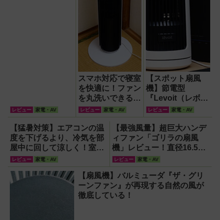
スマホ対応で寝室
【スポット扇風
を快適に！ファン
機】節電型
を丸洗いできる
『Levoit（レボイ
Levoitの42インチ
ト）ミニタワーフ
レビュー
家電・AV
レビュー
家電・AV
レビュー
家電・AV
タワーファン
ァン』なら快適・
安全・静音・コン
【猛暑対策】エアコンの温
【最強風量】超巨大ハンデ
パクトで移動も簡
度を下げるより、冷気を部
ィファン「ゴリラの扇風
単！【猛暑・酷暑
屋中に回して涼しく！室温
機」レビュー！直径16.5cm
対策】
連動サーキュレーター
の巨大ファンで想像以上の
レビュー
家電・AV
レビュー
家電・AV
『WOOZOO（ウーズ
涼しさを体感
【扇風機】バルミューダ『ザ・グリ
ー）』が頼もしい【節電】
ーンファン』が再現する自然の風が
徹底している！