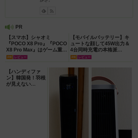
PR
【スマホ】シャオミ
【モバイルバッテリー】キ
『POCO X8 Pro』『POCO
ュートな顔して45W出力＆
X8 Pro Max』はゲーム重視
4台同時充電の本格派
ならコスパ最強クラス！
『RORRY CharmGo オー
PR
レビュー
PR
レビュー
【試用レポート】
ルインミニ』でスマホもモ
バイルファンもノートPCも
【ハンディファ
安心
ン】韓国発！羽根
が見えない
『baramood（パ
ラムード）』4種
使い比べ