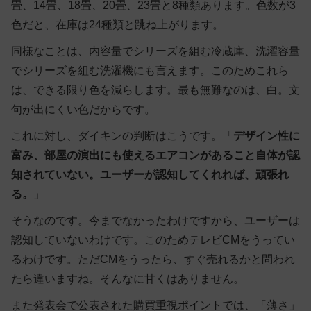
畳、14畳、18畳、20畳、23畳と8種類あります。色数が3
色だと、在庫は24種類と跳ね上がります。
同様なことは、内容量でシリーズを組む冷蔵庫、洗濯容量
でシリーズを組む洗濯機にも言えます。このためこれら
は、できる限り色を減らします。最も無難なのは、白。文
句が出にくい色だからです。
これに対し、ダイキンの判断はこうです。「
デザイン性に
富み、部屋の演出にも使えるエアコンがあること自体が認
知されていない。ユーザーが認知してくれれば、頑張れ
る。
」
そうなのです。今までなかったわけですから、ユーザーは
認知していないわけです。このためテレビCMをうってい
るわけです。ただCMをうったら、すぐ売れるかと問われ
たら違いますね。そんなに甘くはありません。
また発表会で公表された購買重視ポイントでは、「薄さ」