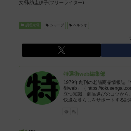
文/諏訪圭伊子(フリーライター)
調理家電
シャープ
ヘルシオ
特選街web編集部
1979年創刊の老舗商品情報誌
街web」（ https://tokus
立つ知識、商品選びのコツから
快適な暮らしをサポートする記