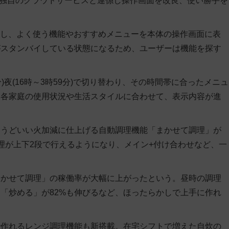
は、独自のクラウドサービスと連係し操作画面を改良、使い勝手を
習し、よく使う機能やおすすめメニューを本体の操作画面に表
がスタンバイしている状態になるため、ユーザーは機能を探す
9分)夜(16時～3時59分)で切り替わり、その時間帯に合ったメニュ
、各家庭の使用状況や生活スタイルに合わせて、表示内容が進
ょうどいい火加減に仕上げる自動調理機能「まかせて調理」が
理が上下2段で行えるようになり、メイン+付け合わせなど、一
まかせて調理」の稼働率が大幅に上がったという。昼時の調理
「炒める」が82%も伸びるなど、ほったらかしで上手に作れ
で作れるレンジ調理機能も新搭載。在宅シフトで増えた自炊の