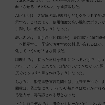
て進化を重ねてきた。2020年6月発売の新製品で
向上させる「
AIパネル
」を新搭載した。
AIパネルは、各家庭の調理履歴などをクラウドで学
示する。これにより、使用頻度の高い機能のボタン
手間なしに使えるようになった。
表示内容は、朝(4時～10時59分)、昼(11時～15時5
ーを提示する。季節でおすすめの料理が変わるほか
化していくのが大きな特徴だ。
調理面では、切った材料を角皿に並べるだけで、ち
パワーアップ。これまでは1段でしかできなかった調
度でたっぷりの量を作れるようになった。
ちなみに、緊急事態宣言期間中は、従来モデルで「
回数は、昼ご飯にちょうどいい焼きそばなどが作れる
る魅力が、再認識される形となった。
さらに新モデルでは、煮物やカレーなどが、ボウル