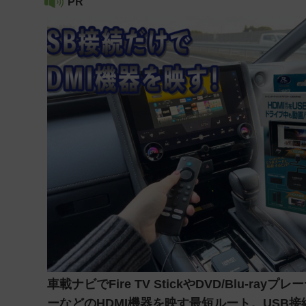
PR
車載ナビでFire TV StickやDVD/Blu-rayプレ
ーなどのHDMI機器を映す最短ルート。USB接