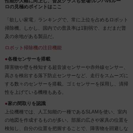
性能が大幅に向上し、普及クラスも登場!ルンバvsルー
ロの見極めポイントはここ
「欲しい家電」ランキングで、常に上位を占めるロボット
掃除機。しかし、国内での普及率は1割弱で、まだまだ普
及の余地がある製品だ。
ロボット掃除機の注目機能
●
各種センサーを搭載
障害物や壁を検知する超音波センサーや赤外線センサー、
高さを検出する落下防止センサーなど、走行をスムーズに
する数々のセンサーを搭載。ゴミセンサーを採用し、清掃
性を上げている機種もある。
●
家の間取りを認識
上位機種では、人工知能の一種であるSLAMを使い、室内
の地図を作成するものが多い。部屋の広さや家具の位置を
検知し、自分の位置を把握することで、障害物を回避しな