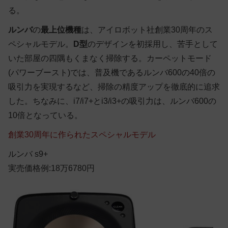
る。
ルンバ
の
最上位機種
は、アイロボット社創業30周年のス
ペシャルモデル。
D型
のデザインを初採用し、苦手として
いた部屋の四隅もくまなく掃除する。カーペットモード
(パワーブースト)では、普及機であるルンバ600の40倍の
吸引力を実現するなど、掃除の精度アップを徹底的に追求
した。ちなみに、i7/i7+とi3/i3+の吸引力は、ルンバ600の
10倍となっている。
創業30周年に作られたスペシャルモデル
ルンバ s9+
実売価格例:18万6780円