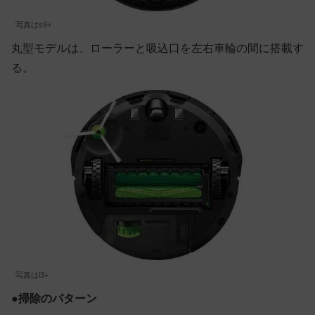
写真はs9+
丸型モデルは、ローラーと吸込口を左右車輪の間に搭載す
る。
写真はi3+
●
掃除のパターン