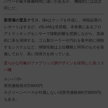
パワーや最大稼働時間に違いがあるが、 機能的にはほぼ
同じだ。
新登場の普及クラス
、
i3+
はマップを作成し、掃除結果の
レポートはするが、vSLAMは非搭載。本体裏にあるフロ
アトラッキングセンサーで移動距離を把握しながら、直線
的に床を清掃する。ゴム製ローラーや汚れを集中的に掃除
するシステムなど、掃除性能は上位機種と同等のものを装
備しており、高い清掃力を持っている。
柔らかな印象のファブリック調デザインを採用した高コス
パ機
ルンバ i3+
実売価格例:9万9800円
※クリーンベースが付属しないi3(実売価格例6万9800円)
もある。