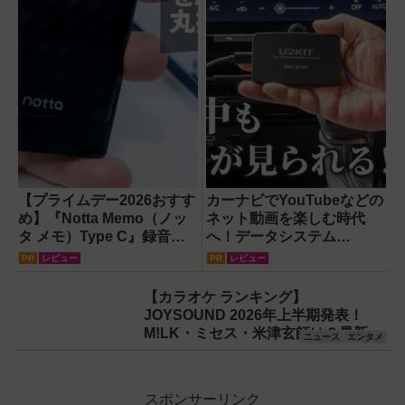
【プライムデー2026おすす
カーナビでYouTubeなどの
め】『Notta Memo（ノッ
ネット動画を楽しむ時代
タ メモ）Type C』録音か
へ！データシステム
らAI自動文字起こし・翻
『U2KIT』がドライブを変
PR
レビュー
PR
レビュー
訳・要約までこなすAIボイ
える【PR】
スレコーダー！【議事録作
【カラオケ ランキング】
成】
JOYSOUND 2026年上半期発表！
M!LK・ミセス・米津玄師は？最新ト
ニュース
エンタメ
レンド総まとめ
スポンサーリンク