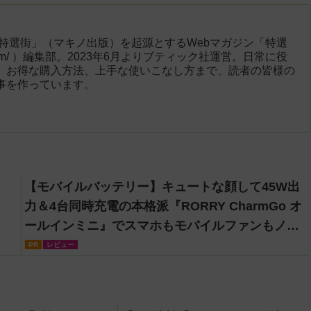
「特選街」（マキノ出版）を起源とするWebマガジン「特選
engai.com/ ）編集部。2023年6月よりブティック社運営。日常に役
、お得な購入方法、上手な使いこなし方まで、読者の皆様の
事を作っています。
【モバイルバッテリー】キュートな顔して45W出
力＆4台同時充電の本格派『RORRY CharmGo オ
ールインミニ』でスマホもモバイルファンもノー
トPCも安心
PR
レビュー