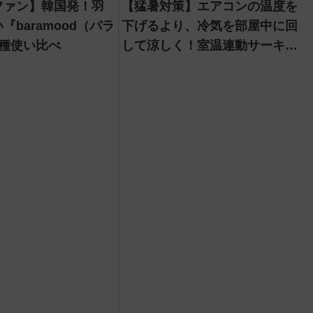
ファン】韓国発！羽
【猛暑対策】エアコンの温度を
『baramood（パラ
下げるより、冷気を部屋中に回
4種使い比べ
して涼しく！室温連動サーキュ
レーター『WOOZOO（ウーズ
ー）』が頼もしい【節電】