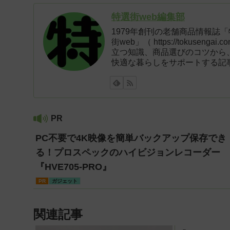
特選街web編集部
1979年創刊の老舗商品情報誌
街web」（ https://tokus
立つ知識、商品選びのコツから
快適な暮らしをサポートする記
PR
PC不要で4K映像を簡単バックアップ保存でき
る！プロスペックのハイビジョンレコーダー
『HVE705-PRO』
PR
ガジェット
関連記事