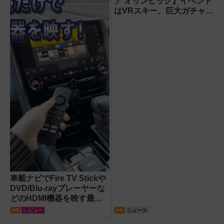
ナ オリンピック】イベント
はVRスキー、巨大ガチャな
どのイマーシブ体験が目白
押し！【PR】
車載ナビでFire TV Stickや
DVD/Blu-rayプレーヤーな
どのHDMI機器を映す最短
ルート。USB接続だけで
PR
レビュー
PR
ニュース
Apple CarPlayもワイヤレ