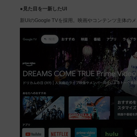
●
見た目を一新したUI
新UIのGoogle TVを採用。映画やコンテンツ主体