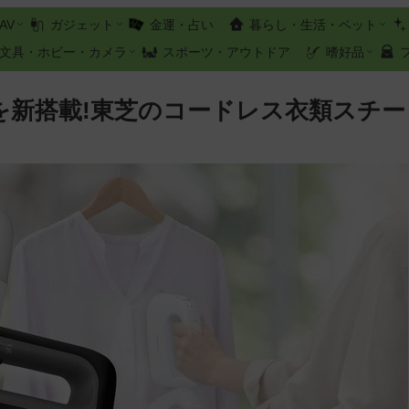
AV
ガジェット
金運・占い
暮らし・生活・ペット
文具・ホビー・カメラ
スポーツ・アウトドア
嗜好品
を新搭載!東芝のコードレス衣類スチー