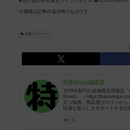
●問い合わせ先:東芝ライフスタイル ☎0120-1048-76
※価格は記事作成当時のものです。
衣類スチーマー
特選街web編集部
1979年創刊の老舗商品情報誌
街web」（ https://tokus
立つ知識、商品選びのコツから
快適な暮らしをサポートする記