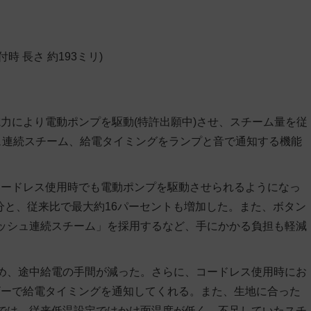
付時 長さ 約193ミリ)
力により電動ポンプを駆動(特許出願中)させ、スチーム量を従
ュ連続スチーム、給電タイミングをランプと音で通知する機能
コードレス使用時でも電動ポンプを駆動させられるようになっ
分と、従来比で最大約16パーセントも増加した。また、ボタン
ッシュ連続スチーム」を採用するなど、手にかかる負担も軽減
め、途中給電の手間が減った。さらに、コードレス使用時にお
ザーで給電タイミングを通知してくれる。また、生地に合った
では、従来低温設定ではかけ面温度が低く、不足していたスチ