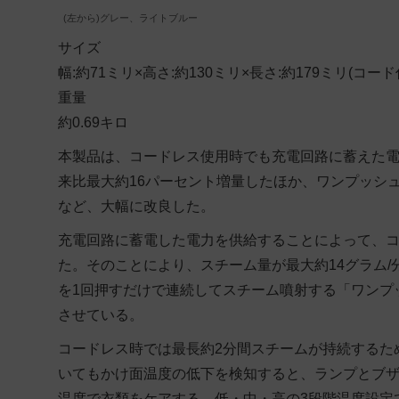
(左から)グレー、ライトブルー
サイズ
幅:約71ミリ×高さ:約130ミリ×長さ:約179ミリ(コード
重量
約0.69キロ
本製品は、コードレス使用時でも充電回路に蓄えた電
来比最大約16パーセント増量したほか、ワンプッシ
など、大幅に改良した。
充電回路に蓄電した電力を供給することによって、
た。そのことにより、スチーム量が最大約14グラム/
を1回押すだけで連続してスチーム噴射する「ワンプ
させている。
コードレス時では最長約2分間スチームが持続するた
いてもかけ面温度の低下を検知すると、ランプとブ
温度で衣類をケアする、低・中・高の3段階温度設定