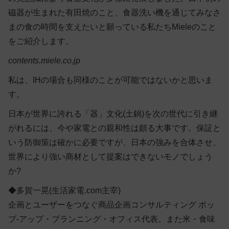
磁器が生まれた有田焼のこと、食器洗い機を通じてみなさ
まの食の時間を支えたいと願っている私たちMieleのこと
をご紹介します。
contents.miele.co.jp
私は、IHの場合も同様のことが可能ではないかと思いま
す。
日本が世界に誇れる「器」文化(土鍋)を次の世代に引き継
がれるには、今や家電との親和性は頗る大事です。保証と
いう防御策は確かに必要ですが、日本の強みを合体させ、
世界により強い商材として提案はできないモノでしょう
か?
◆多賀一晃(生活家電.com主宰)
企画とユーザーをつなぐ商品企画コンサルティング ポッ
プ-アップ・プランニング・オフィス代表。また米・食味