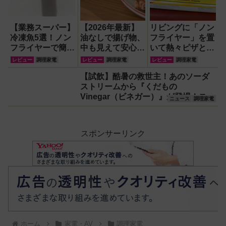
【業務スーパー】
【2026年最新】
リビングに「ノン
冷凍魚5選！ノン
油なしで揚げ物、
フライヤー」を置
フライヤーで簡単
中も見えて安心な
いて熱々ピザとフ
手軽に焼き魚を楽
ノンフライヤー
ィッシュ＆チップ
レビュー
調理家電
レビュー
調理家電
レビュー
調理家電
しんでみた
『ガラスボウルエ
ス三昧！
【試飲】酷暑の救世主！あのソーダ
アフライヤー』で
ストリームから『くだもの
唐揚げ＆焼きとう
Vinegar（ビネガー）』が登場！スッ
もろこしにチャレ
ニュース
調理家電
キリ美味しくてどハマり確定
ンジ
スポンサーリンク
ホーム
家電・AV
調理家電