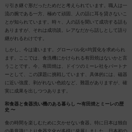
り引き継ぐ形だったためだと考えられています。職人は一
流の腕である一方、極めて頑固、人の話に耳を貸さないこ
とが知られています。時々、人の話を聞いて成功する話も
ありますが、それは成功談。レアなだから話しとして語り
継がれるわけです。
しかし、今は違います。グローバル化=均質化を求められ
ます。ここでは、食洗機にかけられる有田焼はないかと言
うことです。今、有田焼は、ドイツのミーレ社をパートナ
ーとして、この課題に挑戦しています、具体的には、磁器
に近い強度、剥がれない色絵など、難題がありますが、確
実に成果を出しつつあります。
和食器と食器洗い機のある暮らし 〜有田焼とミーレの歴
史 〜
食の時間を楽しむために欠かせない食器。特に日本は独自
の美意識により食器文化が多様に発展しました。日本初の