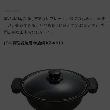
panasonic.jp
重さ:3.1kgの情け容赦ないプレート。保温力もあり、美味
しさが期待できる。ただ脂を下に落とす(水に落とす)、専
門店的な工夫も欲しかった。
(3)IH調理器兼用 斡旋鍋 KZ-AN10