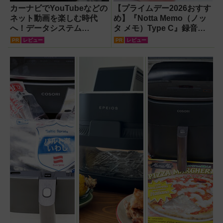
カーナビでYouTubeなどの
【プライムデー2026おすす
ネット動画を楽しむ時代
め】『Notta Memo（ノッ
へ！データシステム
タ メモ）Type C』録音か
『U2KIT』がドライブを変
らAI自動文字起こし・翻
PR
レビュー
PR
レビュー
える【PR】
訳・要約までこなすAIボイ
スレコーダー！【議事録作
成】