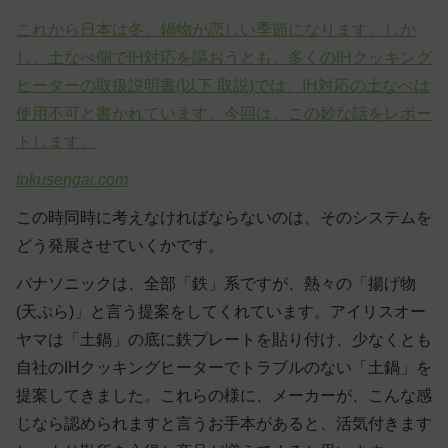
これから日本は冬。鍋物が恋しい季節になります。しか
し、土なべ側でIH対応を謳おうとも、多くのIHクッキング
ヒーターの取扱説明書(以下 取説)では、IH対応の土なべは
使用不可と書かれています。今回は、この妙な話をレポー
トします。
tokusengai.com
この時同時に考えなければならないのは、そのシステムを
どう発展させていくかです。
パナソニックは、全部「鉄」系ですが、熱々の「揚げ物
(天ぷら)」と言う提案をしてくれています。アイリスオー
ヤマは「土鍋」の底に鉄プレートを貼り付け、少なくとも
自社のIHクッキングヒーターでトラブルのない「土鍋」を
提案してきました。これらの様に、メーカーが、こんな感
じなら認められますと言うお手本があると、活気付きます