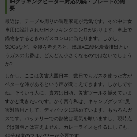
IHクッキングヒーター対応の鍋・プレートの需
要
最近は、テーブル周りの調理家電が元気です。その中に食
卓用に設計されたIHクッキングコンロがあります。卓上で
鍋物をするときのガスコンロに当たります。しかし、
SDGsなど、今後を考えると、燃焼=二酸化炭素排出とい
うガスの出番は、どんどん小さくなるのではないでしょう
か?
しかし、ここは災害大国日本。数日でもガスを使った方が
ベターな時があるという声が聞こえてきます。しかしです
ね。そういう人に、貴方は日頃、災害ツールを揃えていま
すかと聞きたいです。かく言う私は、キャンプグッズ=災
害対策用として、ディパックに詰めています。もちろんガ
スです。バッテリーでの熱物は電気を喰いますし、現時点
では賢明とは言えません。カレーライスを作るにしても、
40分程度のフルパワーが必要です。