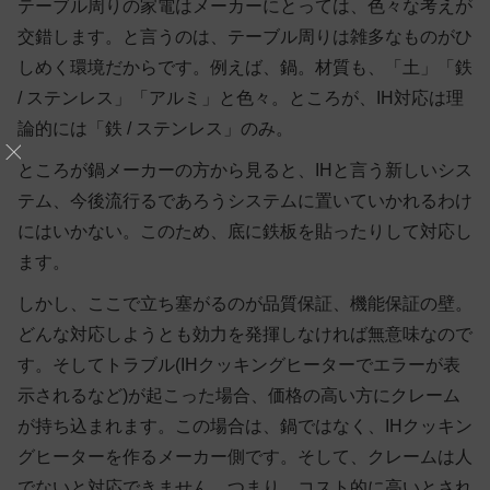
テーブル周りの家電はメーカーにとっては、色々な考えが
交錯します。と言うのは、テーブル周りは雑多なものがひ
しめく環境だからです。例えば、鍋。材質も、「土」「鉄
/ ステンレス」「アルミ」と色々。ところが、IH対応は理
論的には「鉄 / ステンレス」のみ。
ところが鍋メーカーの方から見ると、IHと言う新しいシス
テム、今後流行るであろうシステムに置いていかれるわけ
にはいかない。このため、底に鉄板を貼ったりして対応し
ます。
しかし、ここで立ち塞がるのが品質保証、機能保証の壁。
どんな対応しようとも効力を発揮しなければ無意味なので
す。そしてトラブル(IHクッキングヒーターでエラーが表
示されるなど)が起こった場合、価格の高い方にクレーム
が持ち込まれます。この場合は、鍋ではなく、IHクッキン
グヒーターを作るメーカー側です。そして、クレームは人
でないと対応できません。つまり、コスト的に高いとされ