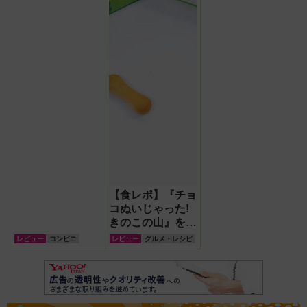
【食レポ】『チョ
コぬいじゃった!
きのこの山』を食
べたら脱ぐ前の素
レビュー
コンビニ
レビュー
グルメ・レシピ
晴らしさを再認
識!