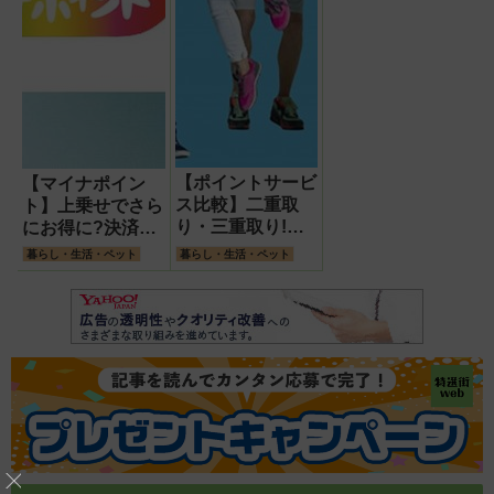
【ポイントサービ
【マイナポイン
ス比較】二重取
ト】上乗せでさら
り・三重取り!ス
にお得に?決済サ
マホ決済・電子マ
ービスの選択はし
暮らし・生活・ペット
暮らし・生活・ペット
ネーと組み合わせ
っかり比較・検討
てお得に活用
しよう