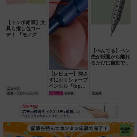
【トンボ鉛筆】文
具も推し色コー
デ！ 『モノグラ
フ＆モノ消しゴム
パステルカラー6
【ぺんてる】ペン
色限定パック』新
先が紙面から離れ
発売
るたびに自動で芯
が出るシャープペ
【レビュー】押さ
ンシル ノックす
ずに引くシャープ
ることなく書き続
ペンシル『topull
けられる!
ニュース
S(トプルS)』のあ
文具・ホビー・カメラ
レビュー
文房具
文房具
り得なさは、構造
ファンを魅了でき
るか