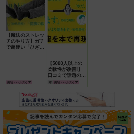
【魔法のストレッ
チのやり方】ガチ
で超硬い「ひざ裏
ピーン」の私が前
屈をやってみた
【5000人以上の
ら…衝撃の結末!
柔軟性が改善!】
口コミで話題の
「魔法のストレッ
美容・ヘルスケア
本
美容・ヘルスケア
チ」が本になっ
た。