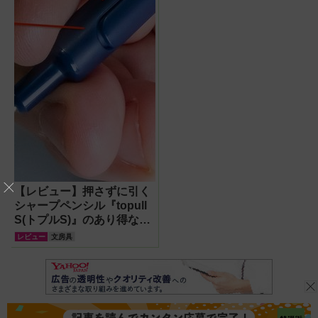
【レビュー】押さずに引く
シャープペンシル『topull
S(トプルS)』のあり得なさ
は、構造ファンを魅了でき
レビュー
文房具
るか