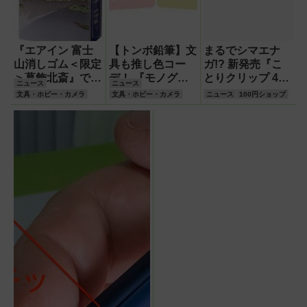
『エアイン 富士
【トンボ鉛筆】文
まるでシマエナ
山消しゴム＜限定
具も推し色コー
ガ!? 新発売『こ
＞葛飾北斎』で自
デ！ 『モノグラ
とりクリップ 4
ニュース
ニュース
分だけの北斎画作
フ＆モノ消しゴム
羽』であれこれと
文具・ホビー・カメラ
文具・ホビー・カメラ
ニュース
100円ショップ
りに精を出す！
パステルカラー6
めて、日常に癒や
色限定パック』新
し感
発売