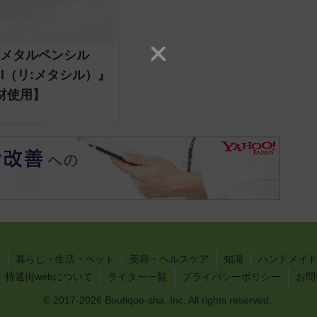
型メタルペンシル
acil（リ:メタシル）』
材使用】
い
暮らし・生活・ペット
美容・ヘルスケア
知識
ハンドメイド
特選街webについて
ライター一覧
プライバシーポリシー
お問
© 2017-2026 Boutique-sha, Inc. All rights reserved..