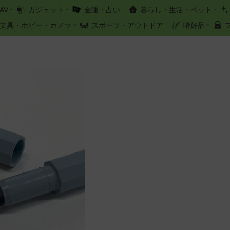
AV
ガジェット
金運・占い
暮らし・生活・ペット
文具・ホビー・カメラ
スポーツ・アウトドア
嗜好品