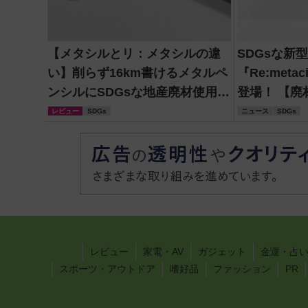
【メタシルとリ：メタシルの違
SDGsな新
い】削らず16km書けるメタルペ
『Re:met
ンシルにSDGsな地産廃材使用の
登場！ 【廃
新作。 違いは他にも！
レビュー
SDGs
ニュース
SDGs
レビュー
家電・AV
ガジェット
金運・占
スポーツ・アウトドア
嗜好品
ファッション
PR