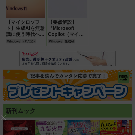
【マイクロソフ
【要点解説】
ト】生成AIを無意
『Microsoft
識に使う時代への
Copilot（マイク
第一歩！ 『コパ
ロソフト・コパイ
Windows
パソコン
Windows
生成AI
イロット+ PC』
ロット）』とは？
が各メーカーより
仕事と暮らしに役
発表【レポート】
立つAIアシスタン
ト
新刊ムック