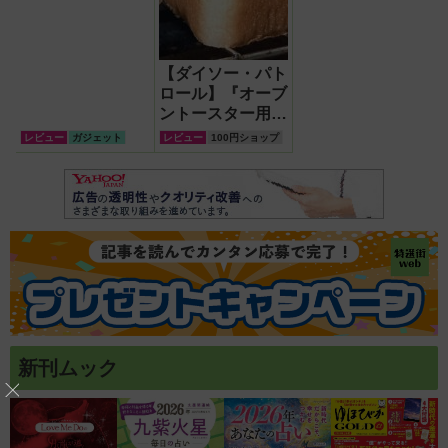
【ダイソー・パト
ロール】『オーブ
ントースター用ス
チーム皿』で高級
レビュー
ガジェット
レビュー
100円ショップ
オーブン並みの焼
き上がりになるの
か検証！
新刊ムック