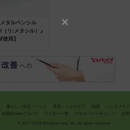
型メタルペンシル
acil（リ:メタシル）』
材使用】
い
暮らし・生活・ペット
美容・ヘルスケア
知識
ハンドメイド
特選街webについて
ライター一覧
プライバシーポリシー
お問
© 2017-2026 Boutique-sha, Inc. All rights reserved..