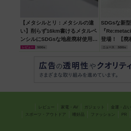
【メタシルとリ：メタシルの違
SDGsな新
い】削らず16km書けるメタルペ
『Re:met
ンシルにSDGsな地産廃材使用の
登場！ 【廃
新作。 違いは他にも！
レビュー
SDGs
ニュース
SDGs
レビュー
家電・AV
ガジェット
金運・占
スポーツ・アウトドア
嗜好品
ファッション
PR