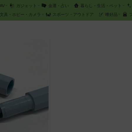
AV
ガジェット
金運・占い
暮らし・生活・ペット
文具・ホビー・カメラ
スポーツ・アウトドア
嗜好品