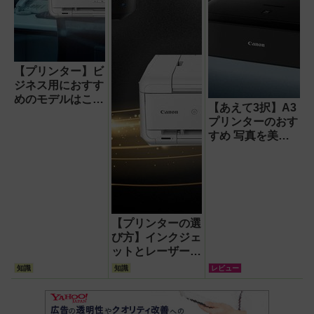
【プリンター】ビ
ジネス用におすす
めのモデルはこ
【あえて3択】A3
れ!中小オフィス
プリンターのおす
に最適なA3イン
すめ 写真を美し
クジェット複合機
く印刷したい人に
3選
最適な機種はコレ
だ!
【プリンターの選
び方】インクジェ
ットとレーザーの
違いは? 学生に最
知識
知識
レビュー
適なA3プリンタ
ー おすすめはコ
レだ!