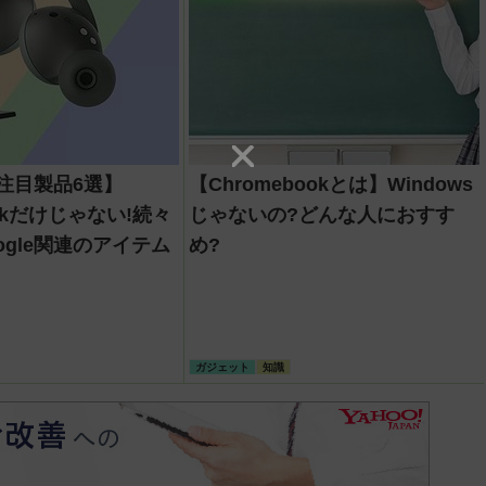
の注目製品6選】
【Chromebookとは】Windows
ookだけじゃない!続々
じゃないの?どんな人におすす
ogle関連のアイテム
め?
ガジェット
知識