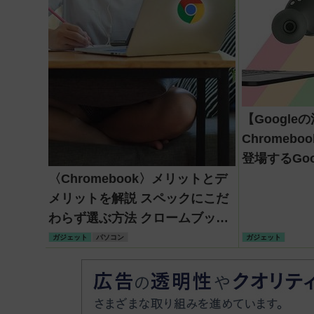
【Google
Chromeb
登場するGo
〈Chromebook〉メリットとデ
メリットを解説 スペックにこだ
わらず選ぶ方法 クロームブック
の初期設定も紹介
ガジェット
パソコン
ガジェット