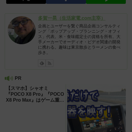
多賀一晃（生活家電.com主宰）
企画とユーザーを繋ぐ商品企画コンサルティ
ング「ポップアップ・プランニング・オフィ
ス」代表。米・食味鑑定士の資格を所有。大
手メーカーでオーディオ・ビデオ関連の開発
に携わる。趣味は東京散歩とラーメンの食べ
歩き。
PR
【スマホ】シャオミ
『POCO X8 Pro』『POCO
X8 Pro Max』はゲーム重視
ならコスパ最強クラス！
【試用レポート】