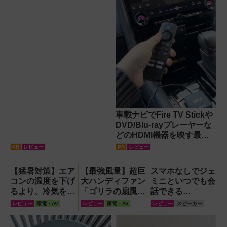
車載ナビでFire TV Stickや
DVD/Blu-rayプレーヤーな
どのHDMI機器を映す最短
ルート。USB接続だけで
PR
レビュー
PR
レビュー
Apple CarPlayもワイヤレ
ス化できる新機軸アダプタ
【猛暑対策】エア
【最強風量】超巨
スマホなしでジェ
ーを徹底解説【データシス
コンの温度を下げ
大ハンディファン
ミニといつでも会
テム『USBKIT』】
るより、冷気を部
「ゴリラの扇風
話できる
屋中に回して涼し
機」レビュー！直
『Google Home
レビュー
家電・AV
レビュー
家電・AV
レビュー
スピーカー
く！室温連動サー
径16.5cmの巨大
スピーカー』で未
キュレーター
ファンで想像以上
来がわが家にやっ