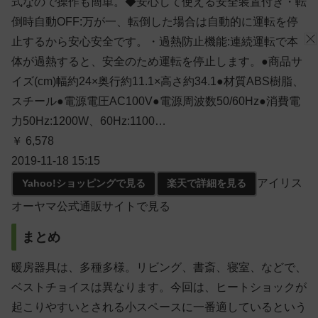
式なので操作も簡単。◆安心して使える安全装置付き・転
倒時自動OFF:万が一、転倒した場合は自動的に運転を停
止するから安心安全です。・過熱防止機能:連続運転で本
体が過熱すると、安全のため運転を停止します。●商品サ
イズ(cm)幅約24×奥行約11.1×高さ約34.1●材質ABS樹脂、
スチール●電源電圧AC100V●電源周波数50/60Hz●消費電
力50Hz:1200W、60Hz:1100…
￥ 6,578
2019-11-18 15:15
アイリス
Yahoo!ショッピングで見る
楽天で詳細を見る
オーヤマ公式通販サイトで見る
まとめ
暖房器具は、多種多様。リビング、書斎、寝室、などで、
ベストチョイスは異なります。今回は、ヒートショックが
起こりやすいとされる小スペースに一番適しているという