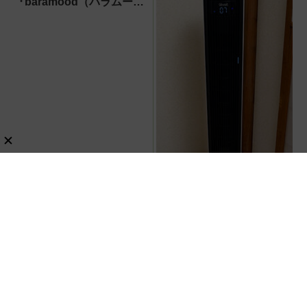
『baramood（パラムー
ド）』4種使い比べ
スマホ対応で寝室を快適
に！ファンを丸洗いできる
Levoitの42インチタワーフ
ァン
レビュー
家電・AV
レビュー
家電・AV