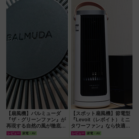
『WOOZOO（ウ
の涼しさを体感
てきた！【なぜな
ーズー）』が頼も
ぜ期対策にも】
しい【節電】
【扇風機】バルミューダ
【スポット扇風機】節電型
『ザ・グリーンファン』が
『Levoit（レボイト）ミニ
再現する自然の風が徹底し
タワーファン』なら快適・
ている！
安全・静音・コンパクトで
レビュー
家電・AV
レビュー
家電・AV
移動も簡単！【猛暑・酷暑