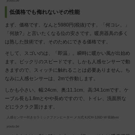
youtu.be
低価格でも侮れないその性能
まず、価格です。なんと5980円(税抜)です。「何コレ。」
「何故?」と言いたくなる位の安さです。暖房器具の多く
は熟した技術です。そのためにできる価格です。
そして、スゴいのは、「即温」。瞬時に暖かい風が出始め
ます。ビックリのスピードです。しかも人感センサーで動
きますので、スィッチに触れることは必要ありません。ち
なみに人感センサーは、2mで作動します。
しかも小さい。幅:24cm、奥:11.1cm、高:34.1cmです。ケ
ーブル長も1.8mとやや長めですので、トイレ、洗面所な
どにラクラク置けます。
人感センサー付きセラミックファンヒーター メカ式 KJCH-126D-W 収納ver
youtu.be