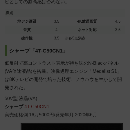
ビとしての割高感は否めない。
採点
地デジ画質
3.5
4K放送画質
4.5
音質
4
ネット対応
3.5
操作性
3.5
※各5点満点
シャープ「4T-C50CN1」
低反射で高コントラスト表示が持ち味のN-Blackパネル
(VA倍速液晶)を搭載。映像処理エンジン「Medalist S1」
は8Kテレビの開発で培った技術、ノウハウを生かして開
発された。
50
V型
液晶(VA)
シャープ
4T-C50CN1
実売価格例:16万5000円/発売年月:2020年6月