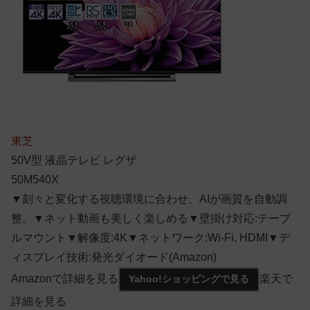
東芝
50V型 液晶テレビ レグザ
50M540X
▼刻々と変化する視聴環境に合わせ、AIが画質を自動調
整。▼ネット動画も美しく楽しめる▼壁掛け対応:テーブ
ルマウント▼解像度:4K▼ネットワーク:Wi-Fi, HDMI▼デ
ィスプレイ技術:発光ダイオード(Amazon)
Amazonで詳細を見る
楽天で
Yahoo!ショッピングで見る
詳細を見る