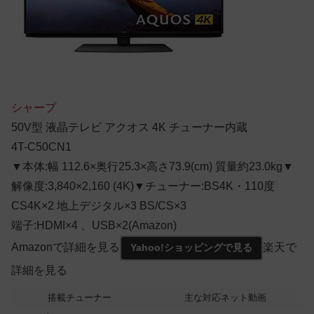
シャープ
50V型 液晶テレビ アクオス 4K チューナー内蔵
4T-C50CN1
▼本体:幅 112.6×奥行25.3×高さ73.9(cm) 質量約23.0kg▼
解像度:3,840×2,160 (4K)▼チューナー:BS4K・110度
CS4K×2 地上デジタル×3 BS/CS×3
端子:HDMI×4 、USB×2(Amazon)
Amazonで詳細を見る
楽天で
Yahoo!ショッピングで見る
詳細を見る
搭載チューナー
主な対応ネット動画