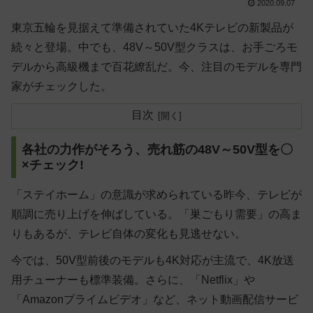
2020.09.07
東京五輪を見据えて準備されていた4Kテレビの新製品が
続々と登場。中でも、48V～50V型クラスは、お手ごろモ
デルから高級機まで百花繚乱だ。今、注目のモデルを専門
家がチェックした。
目次
各社の力作がそろう、売れ筋の48V～50V型を〇
×チェック!
「ステイホーム」の意識が求められている昨今、テレビが
順調に売り上げを伸ばしている。「巣ごもり需要」の高ま
りもあるが、テレビ自体の変化も見逃せない。
今では、50V型前後のモデルも4K対応が主流で、4K放送
用チューナーも標準装備。さらに、「Netflix」や
「Amazonプライムビデオ」など、ネット動画配信サービ