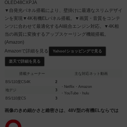
OLED48CXPJA
▼自発光パネル搭載により、壁掛けに最適なスリムデザイ
ンを実現▼4K有機ELパネル搭載。▼画質・音質をコンテ
ンツに合わせて最適化するAI統合エンジン対応。▼4K相
当の画質に変換するアップスケーリング機能搭載。
(Amazon)
Amazonで詳細を見る
Yahoo!ショッピングで見る
楽天で詳細を見る
搭載チューナー
主な対応ネット動画
BS/110度CS4K
2
・Netflix・Amazon
地デジ
3
・YouTube・hulu
BS/110度CS
3
画像のきめ細かさと緻密さは、48V型の有機ELならでは