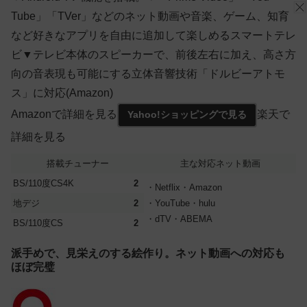
Tube」「TVer」などのネット動画や音楽、ゲーム、知育
など好きなアプリを自由に追加して楽しめるスマートテレ
ビ▼テレビ本体のスピーカーで、前後左右に加え、高さ方
向の音表現も可能にする立体音響技術「ドルビーアトモ
ス」に対応(Amazon)
Amazonで詳細を見る
楽天で
Yahoo!ショッピングで見る
詳細を見る
搭載チューナー
主な対応ネット動画
BS/110度CS4K
2
・Netflix・Amazon
地デジ
2
・YouTube・hulu
・dTV・ABEMA
BS/110度CS
2
派手めで、見栄えのする絵作り。ネット動画への対応も
ほぼ完璧