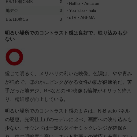
BS/110度CS4K
2
・Netflix・Amazon
地デジ
3
・YouTube・hulu
・dTV・ABEMA
BS/110度CS
3
明るい場所でのコントラスト感は良好で、映り込みも少
ない
総じて明るく、メリハリの利いた映像。色調は、やや青み
が強めで、ほのかにピンクがかる女性の肌が健康的だ。苦
手だった地デジ、BSなどのHD映像も輪郭がキリッと締ま
り、精細感が向上している。
明るい場所でのコントラスト感のよさは、N-Blackパネル
の恩恵。光沢仕上げのモデルに比べ、画面への映り込みも
少ない。サウンドは一定のダイナミックレンジが確保さ
れ、声の明瞭度も高い。ネット動画への対応も充実してい