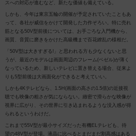
スへの対応が進むなど、新たな価値も備えている。
しかも、今年は東京五輪の開催が予定されていたこともあ
って、各社が威信をかけて開発した力作ぞろい。特に売れ
筋となる50V型前後については、お手ごろな入門機から、
画質、音質に磨きをかけた高級機まで百花繚乱の様相だ。
「50V型は大きすぎる!」と思われる方も少なくないと思
うが、最近のモデルは画面周辺のフレーム(ベゼル)が薄く
なっているため、新しいテレビに置き替える場合、従来よ
りも5型前後は大画面化ができると考えていい。
しかも4Kテレビなら、1.5H(画面の高さの1.5倍)の近接視
聴でも映像の粗さが気にならない。緻密で滑らかな映像が
視界に広がり、その世界に引き込まれるような没入感が得
られるというわけだ。
これまで55V型が最小サイズだった有機ELテレビも、待
望の48V型が登場。液晶に比べるとまだまだ割高感はある