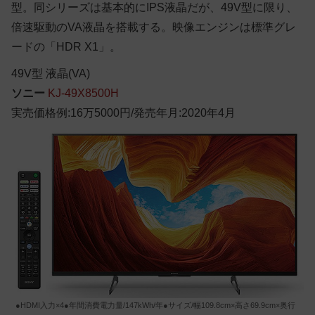
型。同シリーズは基本的にIPS液晶だが、49V型に限り、
倍速駆動のVA液晶を搭載する。映像エンジンは標準グレ
ードの「HDR X1」。
49
V型
液晶(VA)
ソニー
KJ-49X8500H
実売価格例:16万5000円/発売年月:2020年4月
●HDMI入力×4●年間消費電力量/147kWh/年●サイズ/幅109.8cm×高さ69.9cm×奥行