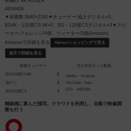
有機EL 4K REGZA
48X8400
▼画素数:3840×2160▼チューナー:地上デジタル×3、
BS4K・110度CS 4K×2、BS・110度CSデジタル×3▼スピ
ーカー:フルレンジ/4個、ツィーター/2個(Amazon)
Amazonで詳細を見る
Yahoo!ショッピングで見る
楽天で詳細を見る
搭載チューナー
主な対応ネット動画
BS/110度CS4K
2
・Netflix・Amazon
地デジ
3
・YouTube・hulu
・dTV・ABEMA
BS/110度CS
3
精細感に富んだ描写。クラウドを利用し、自動で映像調
整も行う