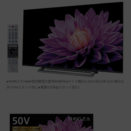
●HDMI入力×4●年間消費電力量/86kWh/年●サイズ/幅111.2cm×高さ68.2cm×奥行き
20.7cm(スタンド含む)●重量/13.5kg(スタンド含む)