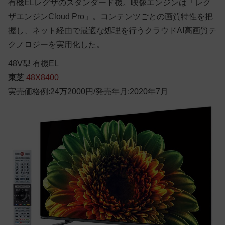
有機ELレグザのスタンダード機。映像エンジンは「レグ
ザエンジンCloud Pro」。コンテンツごとの画質特性を把
握し、ネット経由で最適な処理を行うクラウドAI高画質テ
クノロジーを実用化した。
48
V型
有機EL
東芝
48X8400
実売価格例:24万2000円/発売年月:2020年7月