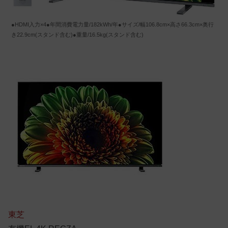
●HDMI入力×4●年間消費電力量/182kWh/年●サイズ/幅106.8cm×高さ66.3cm×奥行
き22.9cm(スタンド含む)●重量/16.5kg(スタンド含む)
東芝