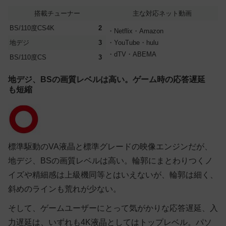
搭載チューナー
主な対応ネット動画
BS/110度CS4K
2
・Netflix・Amazon
地デジ
3
・YouTube・hulu
・dTV・ABEMA
BS/110度CS
3
地デジ、BSの画質レベルは高い。ゲーム時の応答遅延
も短縮
標準駆動のVA液晶と標準グレードの映像エンジンだが、
地デジ、BSの画質レベルは高い。輪郭にまとわりつくノ
イズや精細感は上級機同等とはいえないが、輪郭は細く、
斜めのラインも荒れが少ない。
そして、ゲームユーザーにとって気がかりな応答遅延、入
力遅延は、いずれも4K液晶としてはトップレベル。パソ