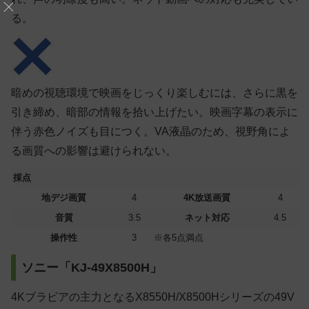
る。
暗めの視聴環境で映画をじっくり楽しむには、さらに黒を
引き締め、暗部の情報を拾い上げたい。映画字幕の表示に
伴う赤色ノイズも目につく。VA液晶のため、視野角によ
る画質への影響は避けられない。
採点
地デジ画質
4
4K放送画質
4
音質
3.5
ネット対応
4.5
操作性
3
※各5点満点
ソニー「KJ-49X8500H」
4Kブラビアの主力となるX8550H/X8500Hシリーズの49V