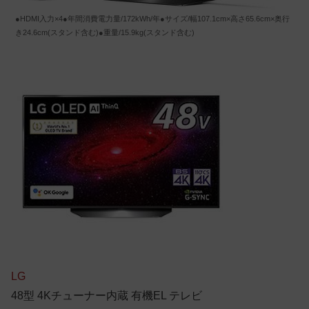
●HDMI入力×4●年間消費電力量/172kWh/年●サイズ/幅107.1cm×高さ65.6cm×奥行
き24.6cm(スタンド含む)●重量/15.9kg(スタンド含む)
LG
48型 4Kチューナー内蔵 有機EL テレビ