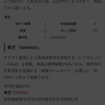
レフ型だが、下向きのため、人の声がこもりやすく、画面
下から聴こえる。
採点
地デジ画質
3
4K放送画質
4
音質
3
ネット対応
4.5
操作性
4
※各5点満点
東芝「50M540X」
クラウド連係により高画質処理を実現する「レグザエンジ
ンCloud」を搭載。液晶は標準駆動のVAパネル。操作時の
応答遅延を低減する「瞬速ゲームモード」を選ぶと、約
0.83ミリ秒まで短縮できる。
50
V型
液晶(VA)
東芝
50M540X
実売価格例:10万4210円/発売年月:2020年2月