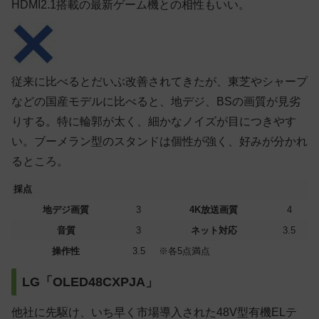
HDMI2.1搭載の最新ゲーム機との相性もいい。
従来に比べるとだいぶ改善されてきたが、東芝やシャープ
などの国産モデルに比べると、地デジ、BSの画質が見劣
りする。特に輪郭が太く、細かなノイズが目につきやす
い。ブーメラン型のスタンドは個性が強く、好みが分かれ
るところ。
採点
地デジ画質
3
4K放送画質
4
音質
3
ネット対応
3.5
操作性
3.5
※各5点満点
LG「OLED48CXPJA」
他社に先駆け、いち早く市場導入された48V型有機ELテ