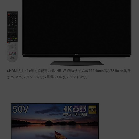
●HDMI入力×4●年間消費電力量/145kWh/年●サイズ/幅112.6cm×高さ73.9cm×奥行
き25.3cm(スタンド含む)●重量/23.0kg(スタンド含む)