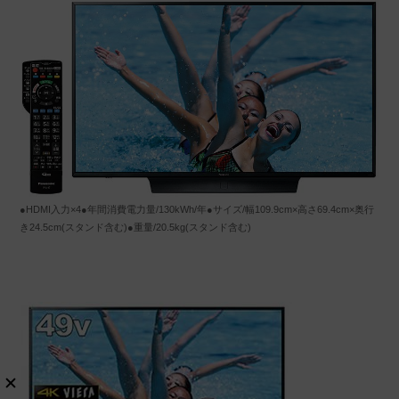
●HDMI入力×4●年間消費電力量/130kWh/年●サイズ/幅109.9cm×高さ69.4cm×奥行
き24.5cm(スタンド含む)●重量/20.5kg(スタンド含む)