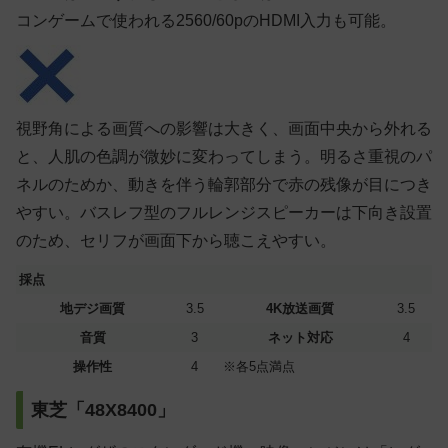
コンゲームで使われる2560/60pのHDMI入力も可能。
視野角による画質への影響は大きく、画面中央から外れる
と、人肌の色調が微妙に変わってしまう。明るさ重視のパ
ネルのためか、動きを伴う輪郭部分で赤の残像が目につき
やすい。バスレフ型のフルレンジスピーカーは下向き設置
のため、セリフが画面下から聴こえやすい。
採点
地デジ画質
3.5
4K放送画質
3.5
音質
3
ネット対応
4
操作性
4
※各5点満点
東芝「48X8400」