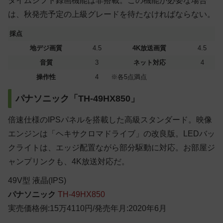
タイムシフト録画機能は非搭載。この機能が必要な場合
は、秋発売予定の上級グレードを待たなければならない。
採点
地デジ画質
4.5
4K放送画質
4.5
音質
3
ネット対応
4
操作性
4
※各5点満点
パナソニック「TH-49HX850」
倍速仕様のIPSパネルを搭載した高級スタンダード。映像
エンジンは「ヘキサクロマドライブ」の改良版。LEDバッ
クライトは、エッジ配置ながら部分駆動に対応。お部屋ジ
ャンプリンクも、4K放送対応だ。
49
V型
液晶(IPS)
パナソニック
TH-49HX850
実売価格例:15万4110円/発売年月:2020年6月