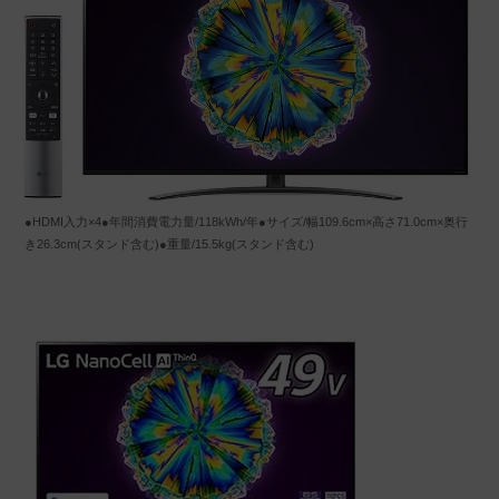
●HDMI入力×4●年間消費電力量/118kWh/年●サイズ/幅109.6cm×高さ71.0cm×奥行
き26.3cm(スタンド含む)●重量/15.5kg(スタンド含む)