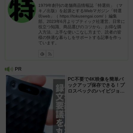
1979年創刊の老舗商品情報誌「特選街」（マ
キノ出版）を起源とするWebマガジン「特選
街web」（ https://tokusengai.com/ ）編集
部。2023年6月よりブティック社運営。日常に
役立つ知識、商品選びのコツから、お得な購
入方法、上手な使いこなし方まで、読者の皆
様の快適な暮らしをサポートする記事を作っ
ています。
PR
PC不要で4K映像を簡単バ
ックアップ保存できる！プ
ロスペックのハイビジョン
レコーダー『HVE705-
PRO』