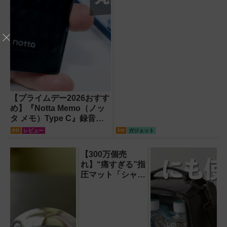
【プライムデー2026おすす
め】『Notta Memo（ノッ
タ メモ）Type C』録音か
らAI自動文字起こし・翻
PR
レビュー
PR
ガジェット
訳・要約までこなすAIボイ
スレコーダー！【議事録作
【300万個売
成】
れ】“痛すぎる”指
圧マット「シャク
ティマット」の新
色を渋谷で体験で
きるイベント開
催！