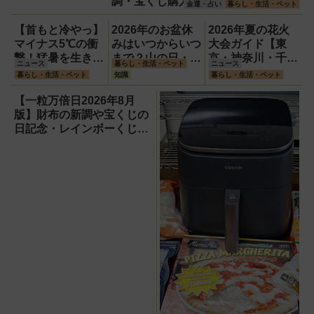
調・宝くじ購入に最適な開運日は？
金運・占い
暮らし・生活・ペット
【首もと冷やっ】
2026年のお盆休
2026年夏の花火
マイナス5℃の衝
みはいつからいつ
大会ガイド【東
撃！猛暑を生き抜
まで？山の日・帰
京・神奈川・千
ニュース
暮らし・生活・ペット
ニュース
く携帯氷のう「ゴ
省・夏休み計画の
葉】
暮らし・生活・ペット
知識
暮らし・生活・ペット
リラの冷棒」
基本
【一粒万倍日2026年8月
版】財布の新調や宝くじの
日記念・レインボーくじ・
新涼の100円くじ購入に最
適な開運日は？