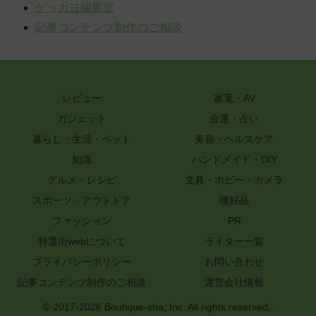
ゲッカヨ編集室
記事コンテンツ制作のご相談
レビュー
家電・AV
ガジェット
金運・占い
暮らし・生活・ペット
美容・ヘルスケア
知識
ハンドメイド・DIY
グルメ・レシピ
文具・ホビー・カメラ
スポーツ・アウトドア
嗜好品
ファッション
PR
特選街webについて
ライター一覧
プライバシーポリシー
お問い合わせ
記事コンテンツ制作のご相談
運営会社情報
© 2017-2026 Boutique-sha, Inc. All rights reserved..