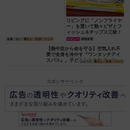
リビングに「ノンフライヤ
ー」を置いて熱々ピザとフ
ィッシュ＆チップス三昧！
金運・占い
暮らし・生活・ペット
レビュー
調理家電
【熱中症から命を守る】空気入れ不
要で全身を冷やす『ワンタッチアイ
スバス』。子どもたちのスポーツ現
ニュース
暮らし・生活・ペット
場に1台置くべき理由
スポンサーリンク