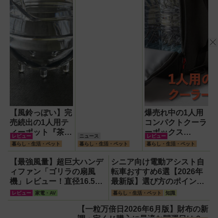
【風鈴っぽい】完
爆売れ中の1人用
売続出の1人用テ
コンパクトクーラ
ィーポット『茶鈴
ーボックス
レビュー
ニュース
レビュー
（ティーリン）』
HUGEL「エアロ
暮らし・生活・ペット
暮らし・生活・ペット
暮らし・生活・ペット
を使ってみた！川
ゲルソフトクーラ
越の風鈴から着想
ー4L」【アイリ
【最強風量】超巨大ハンデ
シニア向け電動アシスト自
を得たかわいい見
スオーヤマ】！宇
ィファン「ゴリラの扇風
転車おすすめ6選【2026年
た目のリアルな使
宙服の技術で保冷
機」レビュー！直径16.5cm
最新版】選び方のポイント
い勝手を徹底解説
力も異次元だった
の巨大ファンで想像以上の
は「またぎやすさ」「軽
レビュー
家電・AV
暮らし・生活・ペット
知識
涼しさを体感
さ」「足つきの良さ」
【一粒万倍日2026年6月版】財布の新