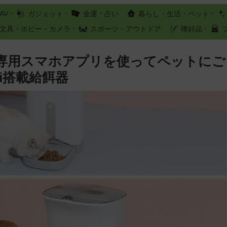
AV
ガジェット
金運・占い
暮らし・生活・ペット
文具・ホビー・カメラ
スポーツ・アウトドア
嗜好品
専用スマホアプリを使ってペットにご
i搭載給餌器