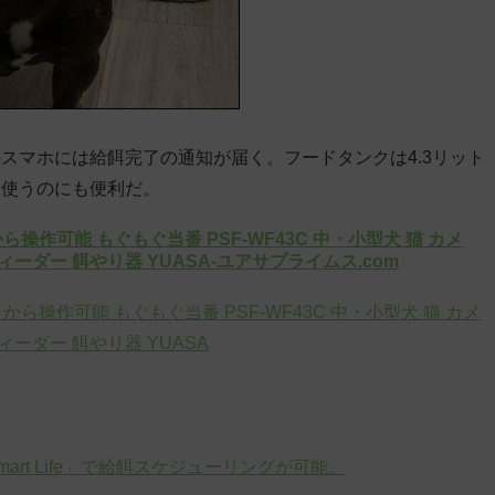
スマホには給餌完了の通知が届く。フードタンクは4.3リット
て使うのにも便利だ。
ら操作可能 もぐもぐ当番 PSF-WF43C 中・小型犬 猫 カメ
ーダー 餌やり器 YUASA-ユアサプライムス.com
から操作可能 もぐもぐ当番 PSF-WF43C 中・小型犬 猫 カメ
ーダー 餌やり器 YUASA
rt Life」で給餌スケジューリングが可能。