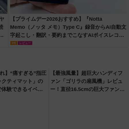
ーヤ
【プライムデー2026おすすめ】『Notta
続
Memo（ノッタ メモ）Type C』録音からAI自動文
機
字起こし・翻訳・要約までこなすAIボイスレコー
ダー！【議事録作成】
PR
レビュー
売れ】“痛すぎる”指圧
【最強風量】超巨大ハンディフ
ャクティマット」の
ァン「ゴリラの扇風機」レビュ
で体験できるイベン
ー！直径16.5cmの巨大ファンで
想像以上の涼しさを体感