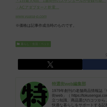
・1日最大4回、1週間分のスケジュールが登録可能。
・ACアダプターと乾電…
www.yuasa-p.com
※価格は記事作成当時のものです。
暮らし・生活・ペット
特選街web編集部
1979年創刊の老舗商品情報誌
街web」（ https://tokus
立つ知識、商品選びのコツから
快適な暮らしをサポートする記