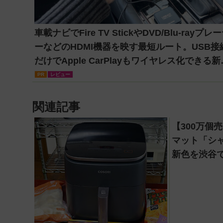
車載ナビでFire TV StickやDVD/Blu-rayプレ
ーなどのHDMI機器を映す最短ルート。USB接
だけでApple CarPlayもワイヤレス化できる新
軸アダプターを徹底解説【データシステム
PR
レビュー
『USBKIT』】
関連記事
【300万個
マット「シ
新色を渋谷
ト開催！