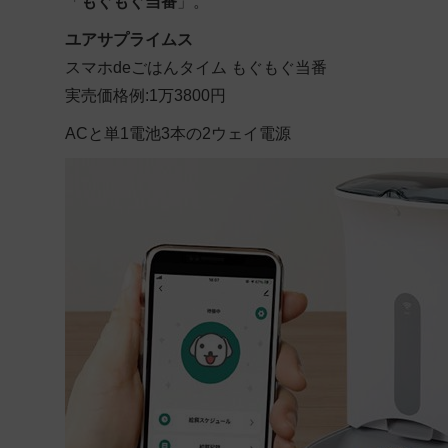
「
もぐもぐ当番
」。
ユアサプライムス
スマホdeごはんタイム もぐもぐ当番
実売価格例:1万3800円
ACと単1電池3本の2ウェイ電源