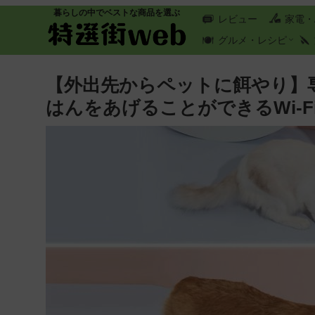
暮らしの中でベストな商品を選ぶ
レビュー
家電・
グルメ・レシピ
【外出先からペットに餌やり】
はんをあげることができるWi-F