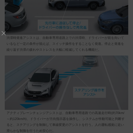
渋滞時発進アシストは、自動車専用道路上での渋滞時、ドライバーが前を向いて
いるなど一定の条件が揃えば、スイッチ操作をすることなく発進。停止と発進を
繰り返す渋滞の疲れやストレスを大幅に軽減してくれる機能だ。
アクティブレーンチェンジアシストは、自動車専用道路での高速走行時(約70km/
～約120km/h)、ドライバーが方向指示器を操作し、システムが作動可能と判断す
ると、ステアリングを制御して車線変更のアシストを行う。人の運転感覚に近い
滑らかな制御を行うため安心だ。