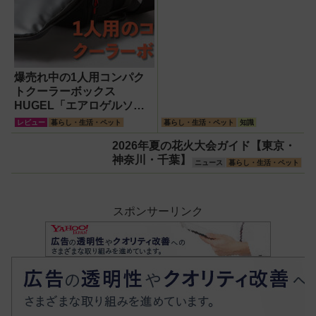
爆売れ中の1人用コンパク
トクーラーボックス
HUGEL「エアロゲルソフ
トクーラー4L」【アイリス
レビュー
暮らし・生活・ペット
暮らし・生活・ペット
知識
オーヤマ】！宇宙服の技術
2026年夏の花火大会ガイド【東京・
で保冷力も異次元だった
神奈川・千葉】
ニュース
暮らし・生活・ペット
スポンサーリンク