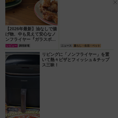
【2026年最新】油なしで揚
げ物、中も見えて安心なノ
ンフライヤー『ガラスボウ
ルエアフライヤー』で唐揚
レビュー
調理家電
ニュース
暮らし・生活・ペット
げ＆焼きとうもろこしにチ
リビングに「ノンフライヤー」を置
ャレンジ
いて熱々ピザとフィッシュ＆チップ
ス三昧！