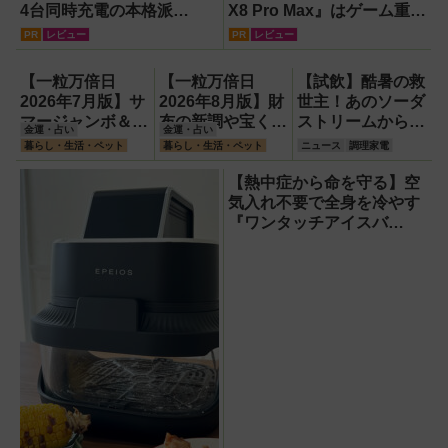
4台同時充電の本格派
X8 Pro Max』はゲーム重視
『RORRY CharmGo オー
ならコスパ最強クラス！
PR
レビュー
PR
レビュー
ルインミニ』でスマホもモ
【試用レポート】
バイルファンもノートPC
【一粒万倍日
【一粒万倍日
【試飲】酷暑の救
も安心
2026年7月版】サ
2026年8月版】財
世主！あのソーダ
マージャンボ＆財
布の新調や宝くじ
ストリームから
金運・占い
金運・占い
布の新調に最適な
の日記念・レイン
『くだもの
暮らし・生活・ペット
暮らし・生活・ペット
ニュース
調理家電
開運日は？
ボーくじ・新涼の
Vinegar（ビネガ
100円くじ購入に
ー）』が登場！ス
【熱中症から命を守る】空
最適な開運日は？
ッキリ美味しくて
気入れ不要で全身を冷やす
どハマり確定
『ワンタッチアイスバ
ス』。子どもたちのスポー
ツ現場に1台置くべき理由