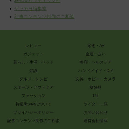
株式会社ブティック社
ゲッカヨ編集室
記事コンテンツ制作のご相談
レビュー
家電・AV
ガジェット
金運・占い
暮らし・生活・ペット
美容・ヘルスケア
知識
ハンドメイド・DIY
グルメ・レシピ
文具・ホビー・カメラ
スポーツ・アウトドア
嗜好品
ファッション
PR
特選街webについて
ライター一覧
プライバシーポリシー
お問い合わせ
記事コンテンツ制作のご相談
運営会社情報