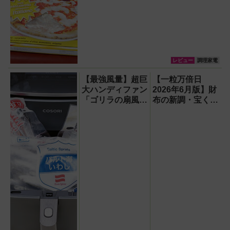
レビュー
調理家電
【最強風量】超巨
【一粒万倍日
大ハンディファン
2026年6月版】財
「ゴリラの扇風
布の新調・宝くじ
機」レビュー！直
購入に最適な開運
径16.5cmの巨大
日は？
ファンで想像以上
の涼しさを体感