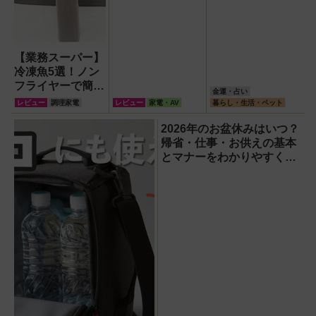
【業務スーパー】
冷凍魚5選！ノン
フライヤーで簡単
金運・占い
手軽に焼き魚を楽
レビュー
調理家電
レビュー
家電・AV
暮らし・生活・ペット
しんでみた
2026年のお盆休みはいつ？
帰省・仕事・お供えの基本
とマナーをわかりやすく解
説