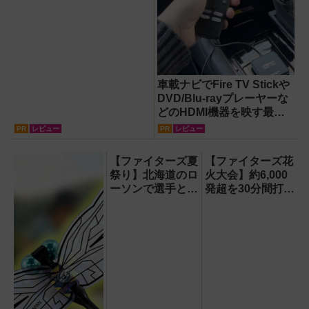
車載ナビでFire TV Stickや
DVD/Blu-rayプレーヤーな
どのHDMI機器を映す最短
ルート。USB接続だけで
PR
レビュー
PR
レビュー
Apple CarPlayもワイヤレ
ス化できる新機軸アダプタ
【ファイターズ夏
【ファイターズ花
ーを徹底解説【データシス
祭り】北海道のロ
火大会】約6,000
テム『USBKIT』】
ーソンで選手とコ
発超を30分間打ち
ラボ商品発売！
上げ！【8月8日】
「伊藤投手の海鮮
チゲラーメン」や
「ブルーサイダ
ー」ほか