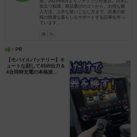
部。2023年6月よりブティック社運営。日常に
役立つ知識、商品選びのコツから、お得な購
入方法、上手な使いこなし方まで、読者の皆
様の快適な暮らしをサポートする記事を作っ
ています。
PR
【モバイルバッテリー】キ
ュートな顔して45W出力＆
4台同時充電の本格派
『RORRY CharmGo オー
ルインミニ』でスマホもモ
バイルファンもノートPC
も安心