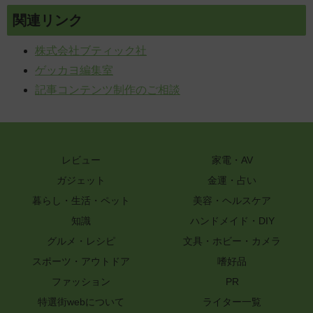
関連リンク
株式会社ブティック社
ゲッカヨ編集室
記事コンテンツ制作のご相談
レビュー
家電・AV
ガジェット
金運・占い
暮らし・生活・ペット
美容・ヘルスケア
知識
ハンドメイド・DIY
グルメ・レシピ
文具・ホビー・カメラ
スポーツ・アウトドア
嗜好品
ファッション
PR
特選街webについて
ライター一覧