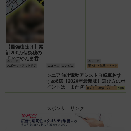
【最強虫除け】累
計200万個突破の
「おにやんま君
ニュース
ニュース
®」に進化版『ス
スポーツ・アウトドア
ニュース
コンビニ
暮らし・生活・ペット
ーパーおにやんま
シニア向け電動アシスト自転車おす
君®』が登場！効
すめ6選【2026年最新版】選び方のポ
果や違い、ペッ
イントは「またぎやすさ」「軽さ」
ト・子供への安心
暮らし・生活・ペット
知識
「足つきの良さ」
理由を徹底解説
スポンサーリンク