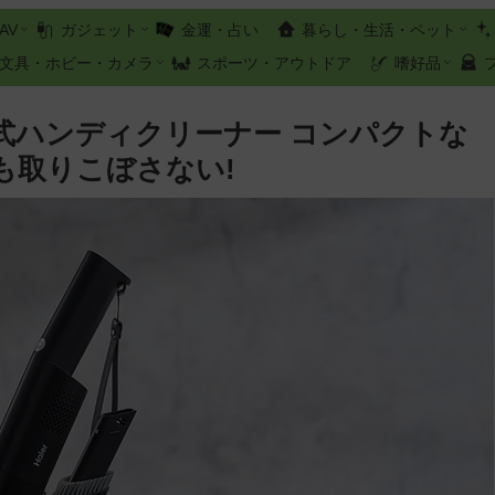
AV
ガジェット
金運・占い
暮らし・生活・ペット
文具・ホビー・カメラ
スポーツ・アウトドア
嗜好品
式ハンディクリーナー コンパクトな
も取りこぼさない!