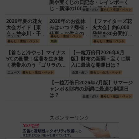
調や宝くじの日記念・レインボーく
じ・新涼の100円くじ購入に最適な開
金運・占い
暮らし・生活・ペット
運日は？
2026年夏の花火
2026年のお盆休
【ファイターズ花
大会ガイド【東
みはいつ？帰省・
火大会】約6,000
京・神奈川・千
仕事・お供えの基
発超を30分間打ち
ニュース
暮らし・生活・ペット
ニュース
葉】
本とマナーをわか
上げ！【8月8日】
暮らし・生活・ペット
知識
暮らし・生活・ペット
りやすく解説
【首もと冷やっ】マイナス
【一粒万倍日2026年6月
5℃の衝撃！猛暑を生き抜
版】財布の新調・宝くじ購
く携帯氷のう「ゴリラの冷
入に最適な開運日は？
棒」
ニュース
暮らし・生活・ペット
金運・占い
暮らし・生活・ペット
【一粒万倍日2026年7月版】サマージ
ャンボ＆財布の新調に最適な開運日
は？
金運・占い
暮らし・生活・ペット
スポンサーリンク