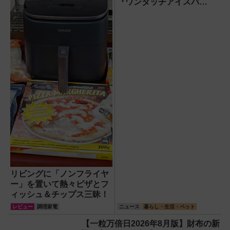
た目のリアルな使
宙服の技術で保冷
『ワンタッチアイスバ
い勝手を徹底解説
力も異次元だった
ス』。子どもたちのスポー
ツ現場に1台置くべき理由
リビングに「ノンフライヤ
ー」を置いて熱々ピザとフ
ィッシュ＆チップス三昧！
レビュー
調理家電
ニュース
暮らし・生活・ペット
【一粒万倍日2026年8月版】財布の新