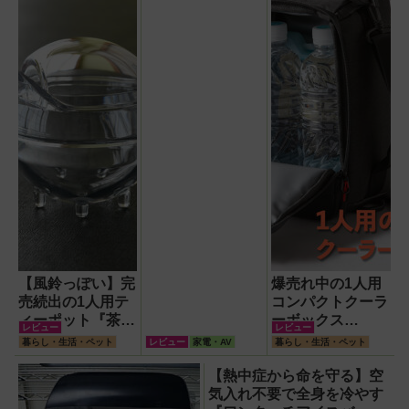
径16.5cmの巨大
ファンで想像以上
の涼しさを体感
【風鈴っぽい】完
爆売れ中の1人用
売続出の1人用テ
コンパクトクーラ
ィーポット『茶鈴
ーボックス
レビュー
レビュー
（ティーリン）』
HUGEL「エアロ
暮らし・生活・ペット
レビュー
家電・AV
暮らし・生活・ペット
を使ってみた！川
ゲルソフトクーラ
越の風鈴から着想
ー4L」【アイリ
【熱中症から命を守る】空
を得たかわいい見
スオーヤマ】！宇
気入れ不要で全身を冷やす