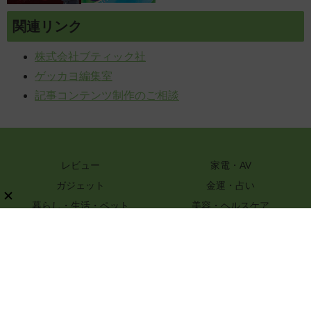
関連リンク
株式会社ブティック社
ゲッカヨ編集室
記事コンテンツ制作のご相談
レビュー
家電・AV
ガジェット
金運・占い
暮らし・生活・ペット
美容・ヘルスケア
知識
ハンドメイド・DIY
グルメ・レシピ
文具・ホビー・カメラ
スポーツ・アウトドア
嗜好品
ファッション
PR
特選街webについて
ライター一覧