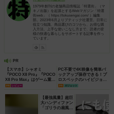
1979年創刊の老舗商品情報誌「特選街」（マ
キノ出版）を起源とするWebマガジン「特選
街web」（ https://tokusengai.com/ ）編集
部。2023年6月よりブティック社運営。日常に
役立つ知識、商品選びのコツから、お得な購
入方法、上手な使いこなし方まで、読者の皆
様の快適な暮らしをサポートする記事を作っ
ています。
PR
【スマホ】シャオミ
PC不要で4K映像を簡単バ
『POCO X8 Pro』『POCO
ックアップ保存できる！プ
X8 Pro Max』はゲーム重視
ロスペックのハイビジョン
ならコスパ最強クラス！
レコーダー『HVE705-
PR
レビュー
PR
ガジェット
【試用レポート】
PRO』
【最強風量】超巨
大ハンディファン
「ゴリラの扇風
機」レビュー！直