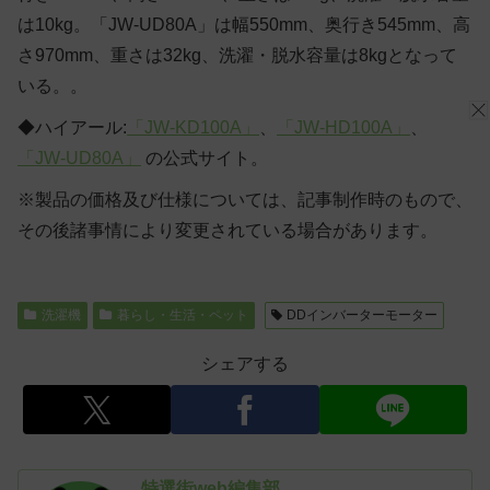
は10kg。
「JW-UD80A」
は幅550mm、奥行き545mm、高
さ970mm、重さは32kg、洗濯・脱水容量は8kgとなって
いる。。
◆ハイアール:
「JW-KD100A」
、
「JW-HD100A」
、
「JW-UD80A」
の公式サイト。
※製品の価格及び仕様については、記事制作時のもので、
その後諸事情により変更されている場合があります。
洗濯機
暮らし・生活・ペット
DDインバーターモーター
シェアする
特選街web編集部