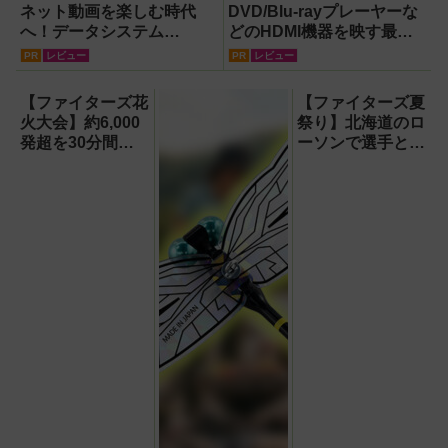
ネット動画を楽しむ時代
DVD/Blu-rayプレーヤーな
へ！データシステム
どのHDMI機器を映す最短
『U2KIT』がドライブを変
ルート。USB接続だけで
PR
レビュー
PR
レビュー
える【PR】
Apple CarPlayもワイヤレ
ス化できる新機軸アダプタ
【ファイターズ花
【ファイターズ夏
ーを徹底解説【データシス
火大会】約6,000
祭り】北海道のロ
テム『USBKIT』】
発超を30分間打
ーソンで選手とコ
ち上げ！【8月8
ラボ商品発売！
日】
「伊藤投手の海鮮
チゲラーメン」や
「ブルーサイダ
ー」ほか