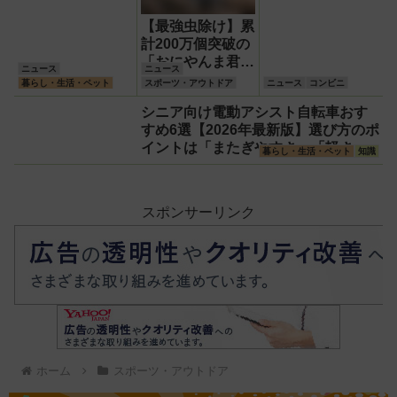
【最強虫除け】累
計200万個突破の
「おにやんま君
ニュース
ニュース
®」に進化版『ス
暮らし・生活・ペット
スポーツ・アウトドア
ニュース
コンビニ
ーパーおにやんま
シニア向け電動アシスト自転車おす
君®』が登場！効
すめ6選【2026年最新版】選び方のポ
果や違い、ペッ
イントは「またぎやすさ」「軽さ」
ト・子供への安心
暮らし・生活・ペット
知識
「足つきの良さ」
理由を徹底解説
スポンサーリンク
ホーム
スポーツ・アウトドア