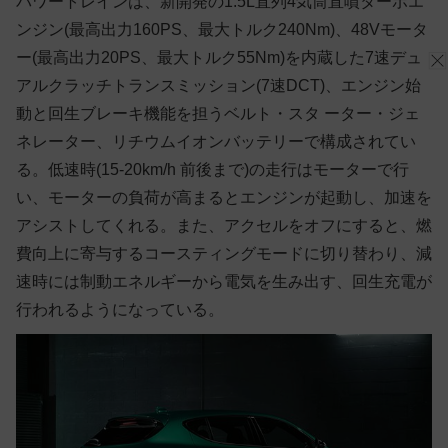
パワートレインは、新開発の1.5L直列4気筒直噴ターボエ
ンジン(最高出力160PS、最大トルク240Nm)、48Vモータ
ー(最高出力20PS、最大トルク55Nm)を内蔵した7速デュ
アルクラッチトランスミッション(7速DCT)、エンジン始
動と回生ブレーキ機能を担うベルト・スタ ーター・ジェ
ネレーター、リチウムイオンバッテリーで構成されてい
る。低速時(15-20km/h 前後まで)の走行はモーターで行
い、モーターの負荷が高まるとエンジンが起動し、加速を
アシストしてくれる。また、アクセルをオフにすると、燃
費向上に寄与するコースティングモードに切り替わり、減
速時には制動エネルギーから電気を生み出す、回生充電が
行われるようになっている。