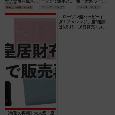
撃！猛暑を生き抜
ーソンで選手とコ
量『大盛 ソース
ニュース
く携帯氷のう「ゴ
ラボ商品発売！
焼そば』＆『ツナ
暮らし・生活・ペット
ニュース
コンビニ
ニュース
コンビニ
リラの冷棒」
「伊藤投手の海鮮
たまごサンド』や
チゲラーメン」や
スイーツ・お弁当
「ローソン超ハッピーす
「ブルーサイダ
など注目のベスト
ぎ！チャレンジ」第3週目
ー」ほか
イレブン！
は6月15・16日発売！スイ
ーツ『盛りすぎ！ふわ濃チ
ーズケーキ』約51％増量や
『合わせすぎ！カツ×フラ
ンクカレー（中辛）』など
全15品！
【待望の再開】大人気「皇