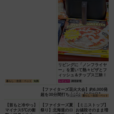
リビングに「ノンフライヤ
ー」を置いて熱々ピザとフ
ィッシュ＆チップス三昧！
暮らし・生活・ペット
知識
レビュー
調理家電
【ファイターズ花火大会】約6,000発
超を30分間打ち上げ！【8月8日】
ニュース
暮らし・生活・ペット
【首もと冷やっ】
【ファイターズ夏
【ミニストップ】
マイナス5℃の衝
祭り】北海道のロ
お値段そのまま増