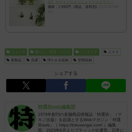
品】 ホワイトウォッシュ ミドルブラウン
価格：2,990円（税込、送料別)
(2024/3/23時
点)
ニュース
暮らし・生活・ペット
インテリア
ニトリ
新製品
洗濯
浮かせる収納
空間収納
シェアする
特選街web編集部
1979年創刊の老舗商品情報誌「特選街」（マ
キノ出版）を起源とするWebマガジン「特選
街web」（ https://tokusengai.com/ ）編集
部。2023年6月よりブティック社運営。日常に