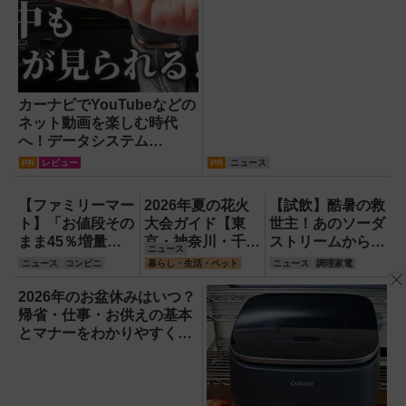
カーナビでYouTubeなどの
ネット動画を楽しむ時代
へ！データシステム
『U2KIT』がドライブを変
PR
レビュー
PR
ニュース
える【PR】
【ファミリーマー
2026年夏の花火
【試飲】酷暑の救
ト】「お値段その
大会ガイド【東
世主！あのソーダ
まま45％増量作
京・神奈川・千
ストリームから
ニュース
戦」第2週は8月
葉】
『くだもの
ニュース
コンビニ
暮らし・生活・ペット
ニュース
調理家電
11日から！ライ
Vinegar（ビネガ
ンナップ＆キャン
ー）』が登場！ス
2026年のお盆休みはいつ？
ペーンまとめ
ッキリ美味しくて
帰省・仕事・お供えの基本
どハマり確定
とマナーをわかりやすく解
説