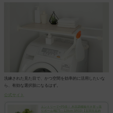
洗練された見た目で、かつ空間を効率的に活用したいな
ら、有効な選択肢になるはず。
公式サイト
エントリーで+P5倍！ 木目調棚板付き突っ張
りポール(幅75～128cm SR03)【玄関先迄納