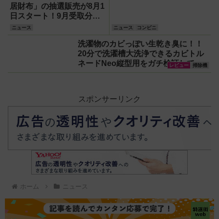
居財布」の抽選販売が8月1
日スタート！9月受取分の
申込方法・値上げ情報・注
ニュース
ニュース
コンビニ
意点まとめ
洗濯物のカビっぽい生乾き臭に！！
20分で洗濯槽大洗浄できるカビトル
ネードNeo縦型用をガチ検証して分
レビュー
掃除機
かった消臭効果
スポンサーリンク
ホーム
ニュース