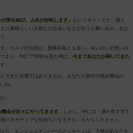
いが実を結び、人生が好転します」
というサインです。例え
、また素晴らしい人物との出会いなどが次々と舞い込み、あな
ょう。
です。カルマの法則は、因果応報とも言い、良い行いや悪い行
まり、時計で8888を見た時は、
今まであなたが蒔いてきた
です。
込んできた幸運ではありません。あなたの善行の積み重ねが、
さいね。
ない
の機会が次々にやってきます
。しかし、中には「運が良すぎて
、逆にネガティブな気持ちになる方もいるかもしれません。
ぜなら、エンジェルナンバーのメッセージは、天使があなたを