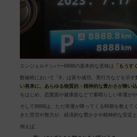
エンジェルナンバー8888の基本的な意味は
「もうす
数秘術において「8」は富や成功、実行力などを示す数
い将来に、あらゆる物質的・精神的な豊かさが舞い
をはじめ、恋愛面や健康面などで素晴らしい幸運が
そして8888は、ただ幸運が降ってくる時期を教え
きた苦労や努力が、経済的な豊かさや精神的な安定
例えば、