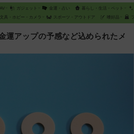
AV
ガジェット
金運・占い
暮らし・生活・ペット
文具・ホビー・カメラ
スポーツ・アウトドア
嗜好品
？金運アップの予感など込められたメ