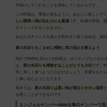
手助けしてくれることを意味しているからです。
この時期は、季節が巡るように、あなたに新しいサ
しい環境へ飛び込むのにも最適
です。転職や昇進、
タイミングかもしれません。
あなたがチャンスを逃さず前向きに取り組めば、成
家の水回りをこまめに掃除し気の流れを整えよう
時計で8888を見かける時期は、ポジティブなエネ
は、
家の水回りを掃除することがとても大切
です。
常に美しく保つように心がけましょう。幸運をもた
に舞い込むようになります。
風水では、
家の水回りは悪い気が溜まりやすい場所
を開くことができるのです。
エンジェルナンバー8888を車のナンバーで