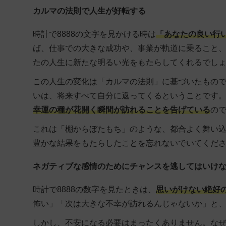
カルマの法則で人生が好転する
時計で8888の文字を見かける時は
「あなたの良い行
ば、仕事での大きな成功や、事業が軌道に乗ること
たの人生に新たな明るい光をもたらしてくれるでし
この人生の変化は「カルマの法則」に基づいたもの
いは、将来すべて自分に返ってくるということです。つ
幸運の種が花開く瞬間が訪れることを告げている
の
これは「棚からぼたもち」のような、都合よく舞い
豊かな結果をもたらしたことを忘れないでいてくだ
ネガティブな感情のためにチャンスを逃してはいけ
時計で8888の数字を見たときは、
思いがけない絶好
怖い」「次は大きな不幸が訪れるんじゃないか」と
しかし、不安になる必要はまったくありません。な