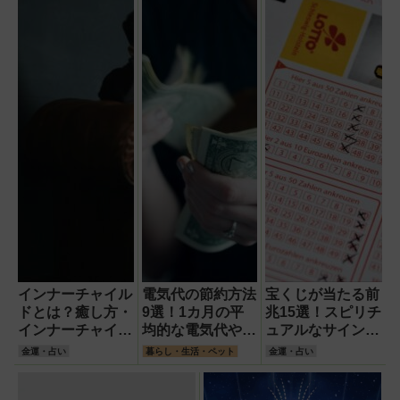
インナーチャイル
電気代の節約方法
宝くじが当たる前
ドとは？癒し方・
9選！1カ月の平
兆15選！スピリチ
インナーチャイル
均的な電気代や電
ュアルなサインや
ドを癒す4つのメ
気代がかかる理由
当たる可能性が高
金運・占い
暮らし・生活・ペット
金運・占い
リットを解説！
も徹底解説！
くなる習慣を徹底
解説！