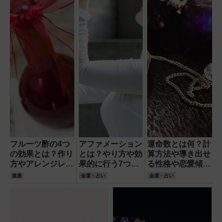
フルーツ酢の4つ
アファメーション
運命数とは何？計
の効果とは？作り
とは？やり方や効
算方法や導き出せ
方やアレンジレシ
果的に行う7つの
る性格や恋愛傾
ピ・市販のおすす
ポイント・例文を
向・相性数を徹底
健康
金運・占い
金運・占い
めも徹底解説！
徹底解説！
解説！