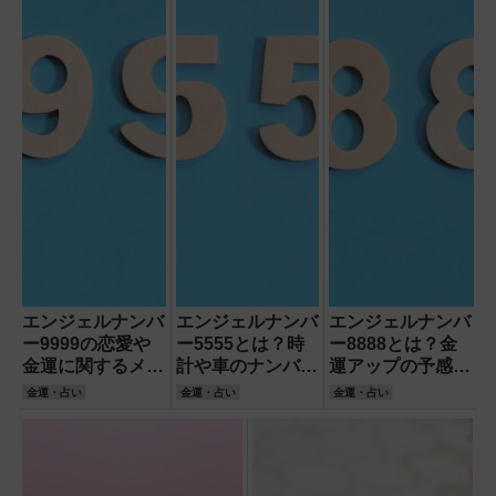
エンジェルナンバ
エンジェルナンバ
エンジェルナンバ
ー9999の恋愛や
ー5555とは？時
ー8888とは？金
金運に関するメッ
計や車のナンバー
運アップの予感な
セージの意味と
で見た時のメッセ
ど込められたメッ
金運・占い
金運・占い
金運・占い
は？見た時の行動
ージの意味を徹底
セージについて徹
も解説！
解説！
底解説！