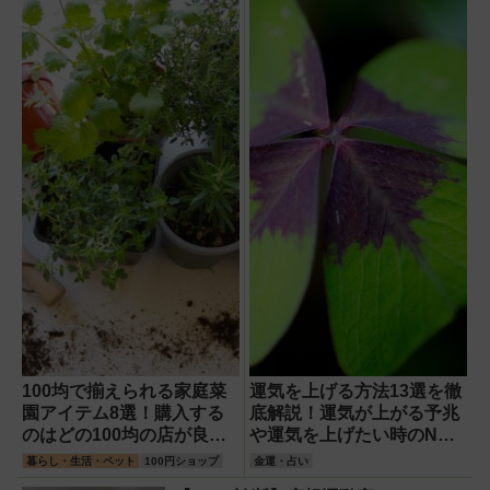
100均で揃えられる家庭菜
運気を上げる方法13選を徹
園アイテム8選！購入する
底解説！運気が上がる予兆
のはどの100均の店が良
や運気を上げたい時のNG
い？
行動は？
暮らし・生活・ペット
100円ショップ
金運・占い