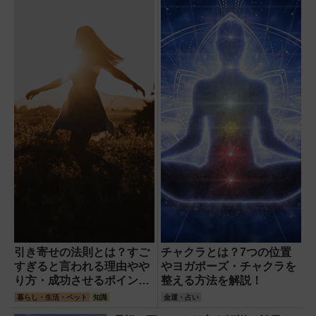
引き寄せの法則とは？すご
チャクラとは？7つの位置
すぎると言われる理由やや
やヨガポーズ・チャクラを
り方・成功させるポイント
整える方法を解説！
を徹底解説！
暮らし・生活・ペット
知識
金運・占い