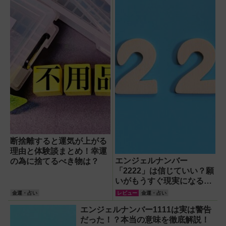
断捨離すると運気が上がる
理由と体験談まとめ！幸運
エンジェルナンバー
の為に捨てるべき物は？
「2222」は信じていい？願
いがもうすぐ現実になる？
叶いやすい日付も紹介
金運・占い
レビュー
金運・占い
エンジェルナンバー1111は実は警告
だった！？本当の意味を徹底解説！