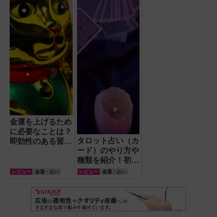
金運を上げるため
に必要なことは？
タロット占い（カ
即効性のある習慣
ード）のやり方や
とNG項目を解説
種類を紹介！初心
【おすすめ本紹介
者におすすめの方
あり】
レビュー
金運・占い
レビュー
金運・占い
法も解説！