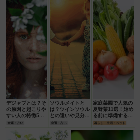
デジャブとは？そ
ソウルメイトと
家庭菜園で人気の
の原因と起こりや
は？ツインソウル
夏野菜11選！始め
すい人の特徴5選
との違いや見分け
る前に準備するも
を徹底解説！
方・出会うための
のや要注意の病害
金運・占い
金運・占い
暮らし・生活・ペット
ポイントを徹底解
虫とその対策と
説！
は？