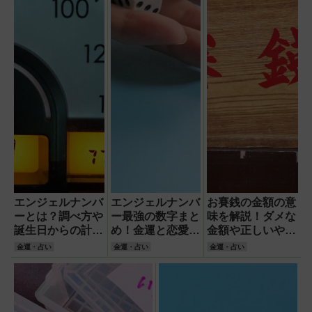
エンジェルナンバ
エンジェルナンバ
お賽銭の金額の意
ーとは？調べ方や
ー最強の数字まと
味を解説！ダメな
誕生日からの計算
め！金運と恋愛運
金額や正しいやり
方法を解説
が上がるのはいく
方を徹底解説！
金運・占い
金運・占い
金運・占い
つ？