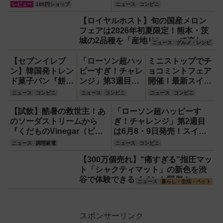
てみたレビュー
レビュー
100円ショップ
ニュース
コンビニ
【ロイヤルホスト】旬の国産メロン
フェアは2026年初夏限定！熊本・茨
城の2品種を「産地リレー」で楽しむ
ニュース
グルメ・レシピ
全5品【ファミレス】
【セブンイレブ
「ローソン超ハッ
ミニストップでチ
ン】韓国発トレン
ピーすぎ！チャレ
ョコミントフェア
ド菓子パン『餅っ
ンジ」第3週目は
開催！最新スイー
と食感クロッチ』
6月15・16日発
ツ『しあわせクレ
ニュース
コンビニ
ニュース
コンビニ
ニュース
コンビニ
や『もっちもち食
売！スイーツ『盛
ープ チョコミン
感クレープ マン
りすぎ！ふわ濃チ
ト』など5品
【試飲】酷暑の救世主！あ
「ローソン超ハッピーす
ゴーココナッツ』
ーズケーキ』約
のソーダストリームから
ぎ！チャレンジ」第2週目
など新作スイー
51％増量や『合
『くだものVinegar（ビネ
は6月8・9日発売！スイー
ツ・パン登場！
わせすぎ！カツ×
ガー）』が登場！スッキリ
ツ『盛りすぎ！バスチー』
ニュース
調理家電
ニュース
コンビニ
フランクカレー
美味しくてどハマり確定
51％増量や『合わせすぎ！
【300万個売れ】“痛すぎる”指圧マッ
（中辛）』など全
欧風カレーパン＆はみでる
ト「シャクティマット」の新色を渋
15品！
メンチカツ』など全10品！
谷で体験できるイベント開催！
ニュース
暮らし・生活・ペット
スポンサーリンク