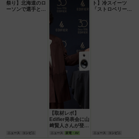
祭り】北海道のロ
ト】冷スイーツ
ーソンで選手とコ
「ストロベリーフ
ラボ商品発売！
ラッペ」や「アン
「伊藤投手の海鮮
ナミラーズアイ
チゲラーメン」や
ス」、「冷し麺」
「ブルーサイダ
おトクなキャンペ
ー」ほか
ーン情報など
【取材レポ】
Edifier発表会に山
﨑賢人さんが登
場！圧倒的音圧の
ニュース
コンビニ
ニュース
家電・AV
ニュース
コンビニ
新スピーカー