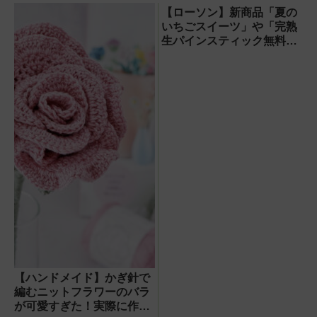
「M90」の実力と
【ローソン】新商品「夏の
は？
いちごスイーツ」や「完熟
生パインスティック無料
券」他「ハピとく祭」キャ
ンペーン情報
【ハンドメイド】かぎ針で
編むニットフラワーのバラ
が可愛すぎた！実際に作っ