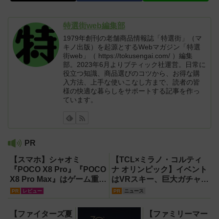
特選街web編集部
1979年創刊の老舗商品情報誌「特選街」（マ
キノ出版）を起源とするWebマガジン「特選
街web」（ https://tokusengai.com/ ）編集
部。2023年6月よりブティック社運営。日常に
役立つ知識、商品選びのコツから、お得な購
入方法、上手な使いこなし方まで、読者の皆
様の快適な暮らしをサポートする記事を作っ
ています。
PR
【スマホ】シャオミ
【TCL×ミラノ・コルティ
『POCO X8 Pro』『POCO
ナ オリンピック】イベント
X8 Pro Max』はゲーム重視
はVRスキー、巨大ガチャな
ならコスパ最強クラス！
どのイマーシブ体験が目白
PR
レビュー
PR
ニュース
【試用レポート】
押し！【PR】
【ファイターズ夏
【ファミリーマー