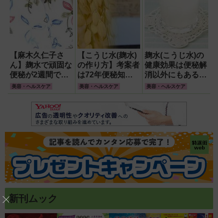
【麻木久仁子さ
【こうじ水(麹水)
麹水(こうじ水)の
ん】麹水で頑固な
の作り方】考案者
健康効果は便秘解
便秘が2週間で改
は72年便秘知ら
消以外にもある!
善!活用レシピ
ず!最新活用法ま
酵素の働きに注目
美容・ヘルスケア
美容・ヘルスケア
美容・ヘルスケア
「水キムチ」の作
で大公開
り方
新刊ムック