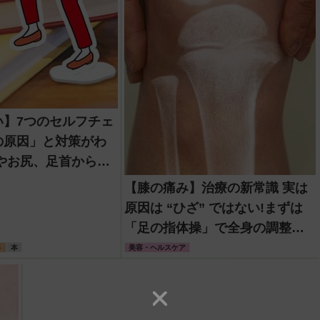
い】7つのセルフチェ
の原因」と対策がわ
【膝の痛み】治療の新常識 実は
原因は “ひざ” ではない!まずは
「足の指体操」で全身の調整を
しよう
ト
本
美容・ヘルスケア