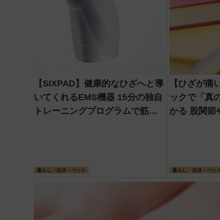
【SIXPAD】健康的なひざへと導
【ひざが痛
いてくれるEMS機器 15分の独自
ックで「真
トレーニングプログラムで筋肉
かる 股関節やお尻、足首からの
にアプローチする
影響も
暮らし・生活・ペット
暮らし・生活・ペッ