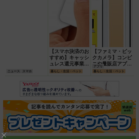
【スマホ決済のお
【ファミマ・ビッ
すすめ】キャッシ
クカメラ】コンビ
ュレス還元事業終
ニや量販店アプリ
アプリ
了後は「使い勝
が便利!ポイント
ニュース
スマホ
暮らし・生活・ペット
暮らし・生活・ペット
手」で選ぶべし
やクーポンゲット
でお得に活用しよ
う