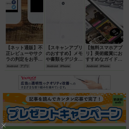
【ネット通販】不
【スキャンアプリ
【無料スマホアプ
正レビューやサク
のおすすめ】メモ
リ】美術鑑賞にお
ラの判定をお手伝
や書類をデジタル
すすめなガイドア
い!おすすめ無料
化する無料アプリ
プリを厳選
Android
アプリ
Android
iPhone
Android
iPhone
アプリ・ウェブサ
2選
ービスを紹介