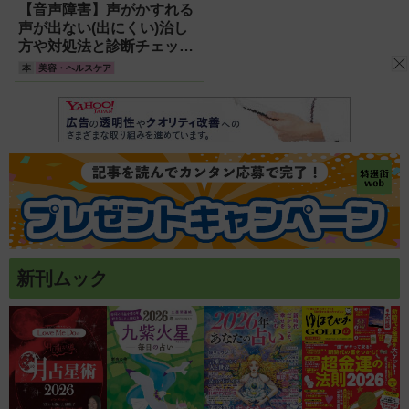
【音声障害】声がかすれる
声が出ない(出にくい)治し
方や対処法と診断チェック
リスト(専門医療機関一覧)
本
美容・ヘルスケア
新刊ムック