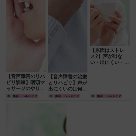
【原因はストレ
ス?】声が出な
い・出にくい・か
すれる…声の不調
は大きく分けて3
【音声障害のリハ
【音声障害の治療
種類(専門医が解
ビリ訓練】咽頭マ
とリハビリ】声が
説)
ッサージのやり方
出にくいのは何科
基本のトレーニン
に行くべき? 適切
本
美容・ヘルスケア
本
美容・ヘルスケア
本
美容・ヘルスケア
グ「のーのー発声
な医師・病院の見
法」も紹介
つけ方