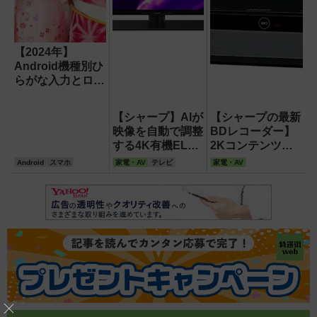
【2024年】
Android機種別ひ
らがな入力とロー
マ字入力の切り替
え方法
【シャープ】AIが
【シャープの最新
【Gboard】
映像を自動で調整
BDレコーダー】
する4K有機ELテ
2Kコンテンツも
レビ コンテンツ
4K級の美しさで
Android
スマホ
家電・AV
テレビ
家電・AV
に適した色彩・明
楽しめる
暗・精細感で臨場
「AQUOS 4Kレ
感溢れる映像が楽
コーダー 4B-
しめる
C40BT3 」