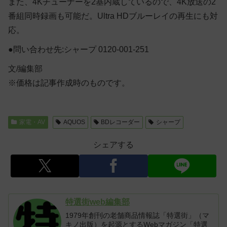
また、4Kチューナーを2基内蔵しているので、4K放送の2
番組同時録画も可能だ。Ultra HDブルーレイの再生にも対
応。
●問い合わせ先:シャープ 0120-001-251
文/編集部
※価格は記事作成時のものです。
家電・AV
AQUOS
BDレコーダー
シャープ
シェアする
特選街web編集部
1979年創刊の老舗商品情報誌「特選街」（マ
キノ出版）を起源とするWebマガジン「特選