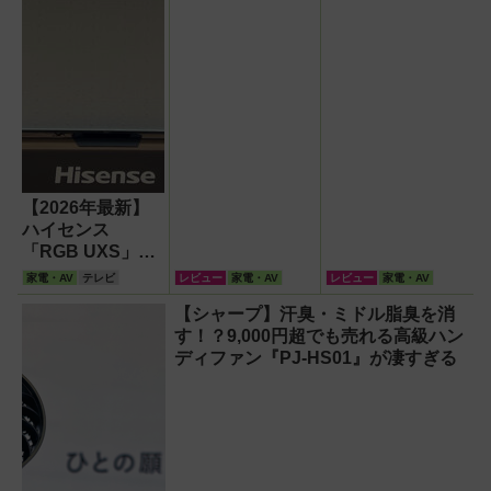
【2026年最新】
ハイセンス
「RGB UXS」登
場！液晶の常識を
家電・AV
テレビ
レビュー
家電・AV
レビュー
家電・AV
覆す「RGB
【シャープ】汗臭・ミドル脂臭を消
MiniLED」の衝撃
す！？9,000円超でも売れる高級ハン
ディファン『PJ-HS01』が凄すぎる