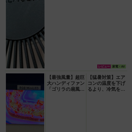
レビュー
家電・AV
【最強風量】超巨
【猛暑対策】エア
大ハンディファン
コンの温度を下げ
「ゴリラの扇風
るより、冷気を部
機」レビュー！直
屋中に回して涼し
径16.5cmの巨大
く！室温連動サー
ファンで想像以上
キュレーター
の涼しさを体感
『WOOZOO（ウ
ーズー）』が頼も
しい【節電】