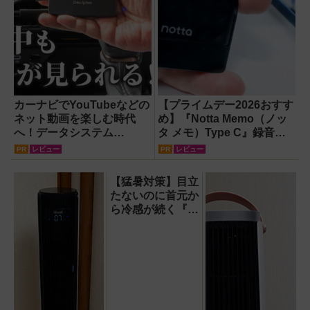
カーナビでYouTubeなどの
【プライムデー2026おすす
ネット動画を楽しむ時代
め】『Notta Memo（ノッ
へ！データシステム
タ メモ）Type C』録音か
『U2KIT』がドライブを変
らAI自動文字起こし・翻
PR
レビュー
PR
レビュー
える【PR】
訳・要約までこなすAIボイ
スレコーダー！【議事録作
【猛暑対策】目立
成】
たないのに首元か
ら冷感が続く『レ
オン ポケット6 』
なら、満員電車で
も涼しい顔！