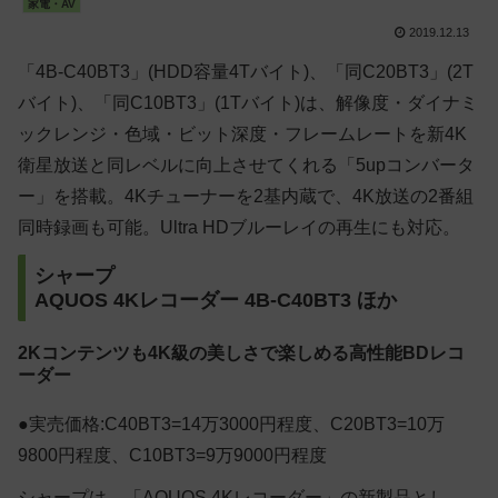
家電・AV
2019.12.13
「4B-C40BT3」(HDD容量4Tバイト)、「同C20BT3」(2T
バイト)、「同C10BT3」(1Tバイト)は、解像度・ダイナミ
ックレンジ・色域・ビット深度・フレームレートを新4K
衛星放送と同レベルに向上させてくれる「5upコンバータ
ー」を搭載。4Kチューナーを2基内蔵で、4K放送の2番組
同時録画も可能。Ultra HDブルーレイの再生にも対応。
シャープ
AQUOS 4Kレコーダー 4B-C40BT3
ほか
2Kコンテンツも4K級の美しさで楽しめる高性能BDレコ
ーダー
●実売価格:C40BT3=14万3000円程度、C20BT3=10万
9800円程度、C10BT3=9万9000円程度
シャープは、「AQUOS 4Kレコーダー」の新製品とし