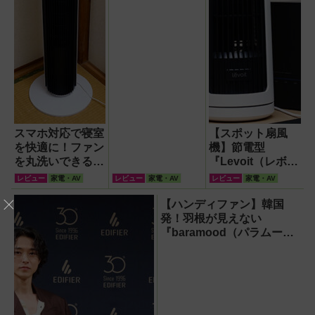
スマホ対応で寝室
【スポット扇風
を快適に！ファン
機】節電型
を丸洗いできる
『Levoit（レボイ
Levoitの42インチ
ト）ミニタワーフ
レビュー
家電・AV
レビュー
家電・AV
レビュー
家電・AV
タワーファン
ァン』なら快適・
安全・静音・コン
【ハンディファン】韓国
パクトで移動も簡
発！羽根が見えない
単！【猛暑・酷暑
『baramood（パラムー
対策】
ド）』4種使い比べ