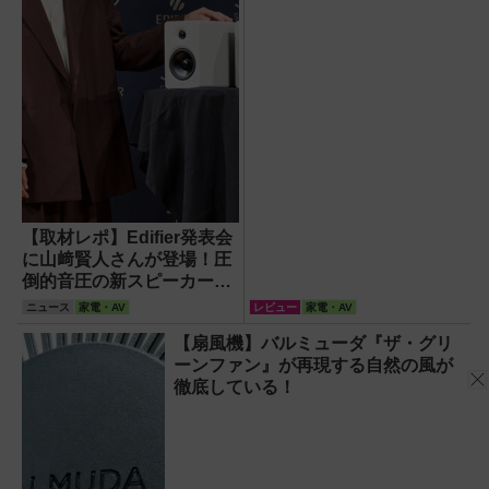
【取材レポ】Edifier発表会
に山﨑賢人さんが登場！圧
倒的音圧の新スピーカー
「M90」の実力とは？
ニュース
家電・AV
レビュー
家電・AV
【扇風機】バルミューダ『ザ・グリ
ーンファン』が再現する自然の風が
徹底している！