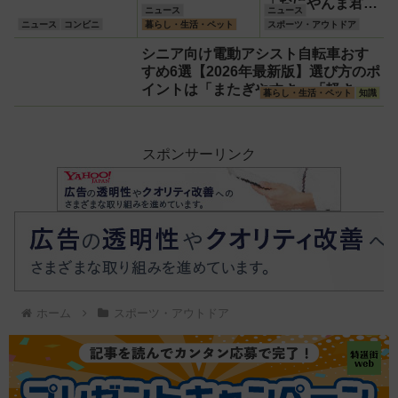
「おにやんま君
ニュース
ニュース
®」に進化版『ス
ニュース
コンビニ
暮らし・生活・ペット
スポーツ・アウトドア
ーパーおにやんま
シニア向け電動アシスト自転車おす
君®』が登場！効
すめ6選【2026年最新版】選び方のポ
果や違い、ペッ
イントは「またぎやすさ」「軽さ」
ト・子供への安心
暮らし・生活・ペット
知識
「足つきの良さ」
理由を徹底解説
スポンサーリンク
ホーム
スポーツ・アウトドア