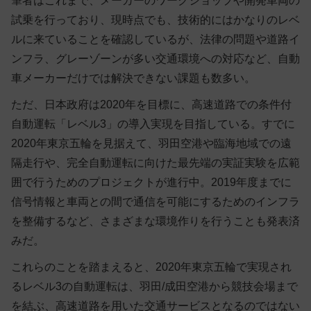
筆者はこれまで、メーカーのワークショップや開発車両の
試乗を行っており、現時点でも、技術的にはかなりのレベ
ルに来ていることを確認しているが、法律の問題や道路イ
ンフラ、グレーゾーンが多い交通環境への対応など、自動
車メーカーだけでは解決できない課題も数多い。
ただ、日本政府は2020年を目標に、高速道路での条件付
自動運転「レベル3」の導入実現を目指している。すでに
2020年東京五輪を見据えて、羽田空港や臨海地域での遠
隔走行や、完全自動運転に向けた最先端の実証実験を広範
囲で行うためのプロジェクトが進行中。2019年度までに
信号情報と車両との間で通信を可能にするためのインフラ
を整備するなど、さまざまな環境作りを行うことも発表済
みだ。
これらのことを踏まえると、2020年東京五輪で実現され
るレベル3の自動運転は、羽田/成田空港から競技会場まで
を結ぶ、高速道路を用いた交通サービスとなるのではない