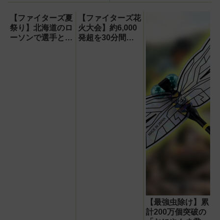
える【PR】
【ファイターズ夏
【ファイターズ花
祭り】北海道のロ
火大会】約6,000
ーソンで選手とコ
発超を30分間打
ラボ商品発売！
ち上げ！【8月8
「伊藤投手の海鮮
日】
チゲラーメン」や
「ブルーサイダ
ー」ほか
【最強虫除け】累
計200万個突破の