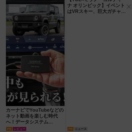
ナ オリンピック】イベント
はVRスキー、巨大ガチャな
どのイマーシブ体験が目白
押し！【PR】
カーナビでYouTubeなどの
ネット動画を楽しむ時代
へ！データシステム
『U2KIT』がドライブを変
PR
レビュー
PR
ニュース