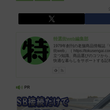
特選街web編集部
1979年創刊の老舗商品情報誌
街web」（ https://tokus
立つ知識、商品選びのコツから
快適な暮らしをサポートする記
PR