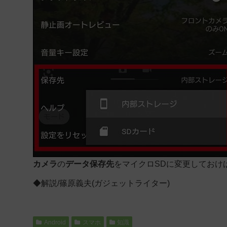
カメラ
の
データ保存先
を
マイクロSDに変更しておけ
◆解説/篠原義夫(ガジェットライター)
Android
スマホ
知識