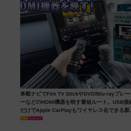
車載ナビでFire TV StickやDVD/Blu-rayプレ
ーなどのHDMI機器を映す最短ルート。USB接
だけでApple CarPlayもワイヤレス化できる新
軸アダプターを徹底解説【データシステム
PR
レビュー
『USBKIT』】