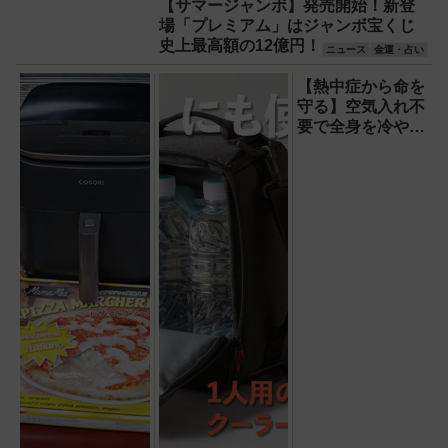
【サマージャンボ】発売開始！新登
アルな使い勝手を徹底解説
場「プレミアム」はジャンボ宝くじ
史上最高額の12億円！
ニュース
金運・占い
【熱中症から命を
守る】空気入れ不
要で全身を冷やす
『ワンタッチアイ
スバス』。子ども
たちのスポーツ現
場に1台置くべき
理由