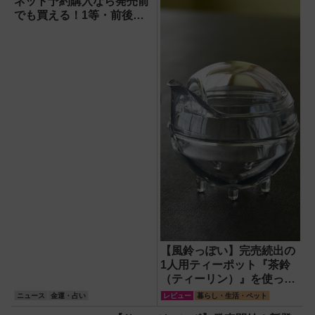
さ」「足つきの良
ネット予約購入なら発売前
さ」
でも買える！1等・前後賞
5,000万円が狙える宝くじ
を解説
【風鈴っぽい】完売続出の
1人用ティーポット『茶鈴
（ティーリン）』を使って
みた！川越の風鈴から着想
ニュース
金運・占い
レビュー
暮らし・生活・ペット
を得たかわいい見た目のリ