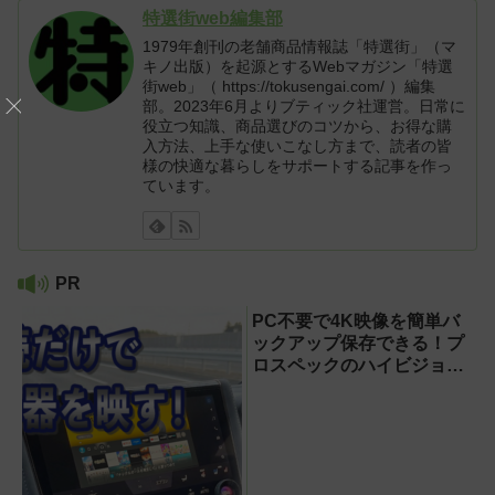
特選街web編集部
1979年創刊の老舗商品情報誌「特選街」（マ
キノ出版）を起源とするWebマガジン「特選
街web」（ https://tokusengai.com/ ）編集
部。2023年6月よりブティック社運営。日常に
役立つ知識、商品選びのコツから、お得な購
入方法、上手な使いこなし方まで、読者の皆
様の快適な暮らしをサポートする記事を作っ
ています。
PR
PC不要で4K映像を簡単バ
ックアップ保存できる！プ
ロスペックのハイビジョン
レコーダー『HVE705-
PRO』