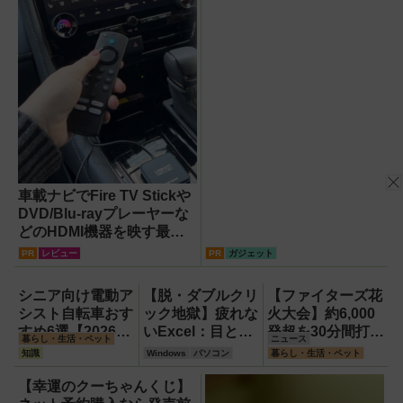
車載ナビでFire TV Stickや
DVD/Blu-rayプレーヤーな
どのHDMI機器を映す最短
ルート。USB接続だけで
PR
レビュー
PR
ガジェット
Apple CarPlayもワイヤレ
ス化できる新機軸アダプタ
シニア向け電動ア
【脱・ダブルクリ
【ファイターズ花
ーを徹底解説【データシス
シスト自転車おす
ック地獄】疲れな
火大会】約6,000
テム『USBKIT』】
すめ6選【2026年
いExcel：目と手
発超を30分間打ち
暮らし・生活・ペット
ニュース
最新版】選び方の
を守る厳選ショー
上げ！【8月8日】
知識
Windows
パソコン
暮らし・生活・ペット
ポイントは「また
トカット7選
ぎやすさ」「軽
【Windows】
【幸運のクーちゃんくじ】