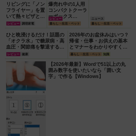
リビングに「ノン
爆売れ中の1人用
フライヤー」を置
コンパクトクーラ
いて熱々ピザとフ
ーボックス
レビュー
ニュース
ィッシュ＆チップ
HUGEL「エアロ
レビュー
調理家電
暮らし・生活・ペット
暮らし・生活・ペット
ス三昧！
ゲルソフトクーラ
ー4L」【アイリ
ひと晩浸けるだけ！話題の
2026年のお盆休みはいつ？
スオーヤマ】！宇
「オクラ水」で糖尿病・高
帰省・仕事・お供えの基本
宙服の技術で保冷
血圧・関節痛を撃退する簡
とマナーをわかりやすく解
力も異次元だった
単習慣【2026年最新版】
説
レビュー
健康
暮らし・生活・ペット
知識
【2026年最新】Wordで51以上の丸
囲み数字を使いたいなら「囲い文
字」で作る【Windows】