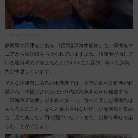
shinkaigyo.myshopify.com
静岡県の沼津港にある「沼津港深海水族館」も、深海魚マ
ニアから熱視線を向けられていますよね。沼津港が面して
いる駿河湾の水深はなんと2,500mにも及び、様々な深海
魚が生息しています。
そんな沼津市にある戸田漁港では、今季の底引き網漁が解
禁され、水揚げされたばかりの深海魚を港から発送する
「深海魚直送便」が本格スタート。食べて楽しむ深海魚は
もちろんのこと、なんと食用されない珍しい深海魚を集め
た「見て楽しむ」用の面白いセットまで、お取り寄せで楽
しむことができます。