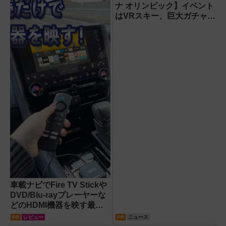
ナ オリンピック】イベント
はVRスキー、巨大ガチャな
どのイマーシブ体験が目白
押し！【PR】
車載ナビでFire TV Stickや
DVD/Blu-rayプレーヤーな
どのHDMI機器を映す最短
ルート。USB接続だけで
PR
レビュー
PR
ニュース
Apple CarPlayもワイヤレ