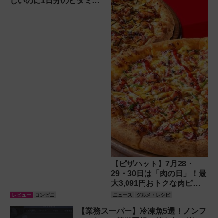
増量【創業感謝
しいのに1日分のビタミン
祭】
もとれるって!?【食べてみ
た】
【ピザハット】7月28・
29・30日は「肉の日」！最
大3,091円おトクな肉ピザ
で猛暑を吹き飛ばそう
レビュー
コンビニ
ニュース
グルメ・レシピ
【業務スーパー】冷凍魚5選！ノンフ