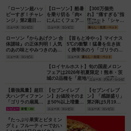
ス化できる新機軸アダプタ
「ローソン超ハッ
【ローソン】酷暑
【300万個売
ーを徹底解説【データシス
ピーすぎ！チャレ
を乗り切る「肉×
れ】“痛すぎる”指
テム『USBKIT』】
ンジ」第2週目は
にんにくフェア」
圧マット「シャク
ニュース
6月8・9日発売！
『特盛！ガリマヨ
ティマット」の新
ニュース
コンビニ
ニュース
コンビニ
暮らし・生活・ペット
スイーツ『盛りす
豚カルビ』や新作
色を渋谷で体験で
ぎ！バスチー』
スイーツなど
きるイベント開
ローソン『からあげクン 合
【首もと冷やっ】マイナス
51％増量や『合
催！
体謎味』の正体判明！人気
5℃の衝撃！猛暑を生き抜
わせすぎ！欧風カ
のあの味とやみつきのあの
く携帯氷のう「ゴリラの冷
レーパン＆はみで
味が合体して爆裂うめぇ
棒」
ニュース
コンビニ
ニュース
暮らし・生活・ペット
るメンチカツ』な
～!!
【ロイヤルホスト】旬の国産メロン
ど全10品！
フェアは2026年初夏限定！熊本・茨
城の2品種を「産地リレー」で楽しむ
ニュース
グルメ・レシピ
全5品【ファミレス】
【最強風量】超巨
【セブンイレブ
【セブンイレブ
大ハンディファン
ン】お値段そのま
ン】「感謝盛り」
「ゴリラの扇風
ま50%以上増量キ
第2弾は5月19日
機」レビュー！直
ャンペーンは5月
スタート！牛丼・
レビュー
家電・AV
ニュース
コンビニ
ニュース
コンビニ
径16.5cmの巨大
12日から開幕！
チーズケーキなど
ファンで想像以上
【創業感謝祭・感
6品が「お値段そ
『たっぷり果実とビタミン
の涼しさを体感
謝盛り】
のまま」50%以上
グミ』フルーティーでおい