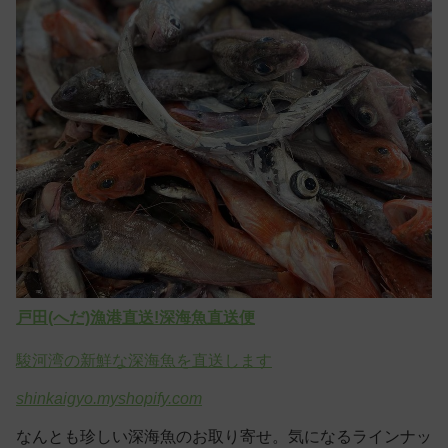
戸田(へだ)漁港直送!深海魚直送便
駿河湾の新鮮な深海魚を直送します
shinkaigyo.myshopify.com
なんとも珍しい深海魚のお取り寄せ。気になるラインナッ