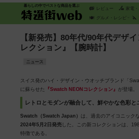
暮らしの中でベストな商品を選ぶ
レビュー
家電・
グルメ・レシピ
【新発売】80年代/90年代デザ
レクション』【腕時計】
ニュース
スイス発のハイ・デザイン・ウオッチブランド「Swa
に蘇らせた
『Swatch NEONコレクション』
が登場。
レトロとモダンが融合して、鮮やかな色彩と
Swatch（Swatch Japan）
は、過去のアイコニック
2024年5月2日発売
した。この新コレクションは、19
特徴である。