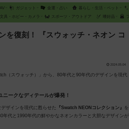
AV
ガジェット
金運・占い
暮らし・生活・ペット
文具・ホビー・カメラ
スポーツ・アウトドア
嗜好品
インを復刻！ 『スウォッチ・ネオン コ
2024.05.04
tch（スウォッチ）」から、80年代と90年代のデザインを現代
ユニークなディテールが爆発！
なデザインを現代に甦らせた
『Swatch NEONコレクション』
を
80年代と1990年代の鮮やかなネオンカラーと大胆なデザインが